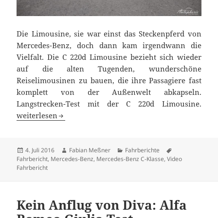
Die Limousine, sie war einst das Steckenpferd von
Mercedes-Benz, doch dann kam irgendwann die
Vielfalt. Die C 220d Limousine bezieht sich wieder
auf die alten Tugenden, wunderschöne
Reiselimousinen zu bauen, die ihre Passagiere fast
komplett von der Außenwelt abkapseln.
Langstrecken-Test mit der C 220d Limousine.
Reise-Limousine Mercedes-Benz C 220d (W205) getestet
weiterlesen
Veröffentlicht
Autor
Kategorien
Schlagwörter
4. Juli 2016
Fabian Meßner
Fahrberichte
am
Fahrbericht
,
Mercedes-Benz
,
Mercedes-Benz C-Klasse
,
Video
Fahrbericht
Kein Anflug von Diva: Alfa