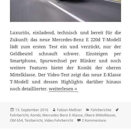
Luxuriös, einladend, technisch und bereit für die
Zukunft: das neue Mercedes-Benz E 220d T-Modell
lädt zum ersten Test ein und verzückt, nur der
Geldbeutel schnauft schwer. Einsteigen per
Smartphone, Spurwechsel per Blinker und noch
weitere Features bietet der Kombi der oberen
Mittelklasse. Der Video-Test zeigt das neue E-Klasse
T-Modell und dessen Highlights darüber hinaus
Verdammt gelassen unterwegs: Mercede
noch detaillierter.
weiterlesen
Veröffentlicht
Autor
Kategorien
Schlag
13. September 2016
Fabian Meßner
Fahrberichte
am
Fahrbericht
,
Kombi
,
Mercedes-Benz E-Klasse
,
Obere Mittelklasse
,
zu Verdammt ge
OM 654
,
Testbericht
,
Video Fahrbericht
2 Kommentare