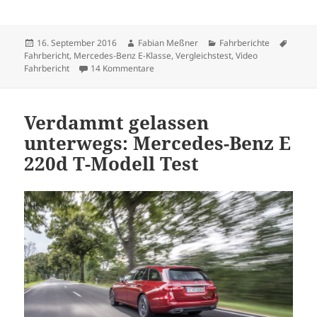
Veröffentlicht
Autor
Kategorien
Schlag
16. September 2016
Fabian Meßner
Fahrberichte
am
Fahrbericht
,
Mercedes-Benz E-Klasse
,
Vergleichstest
,
Video
zu Vergleichscheck der Edel-Kombis: E 4
Fahrbericht
14 Kommentare
Verdammt gelassen
unterwegs: Mercedes-Benz E
220d T-Modell Test