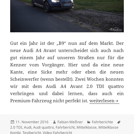
Gut ein Jahr ist der „B9“ nun auf dem Markt. Der
neue Audi A4 Avant unterscheidet sich auch nach
gut einem Jahr auf unseren Straßen nur für die
Kenner vom Vorgänger. Hier und da eine neue
Kante, eine Sicke mehr oder eben die neuen
Scheinwerfer (wenn bestellt). Zwei Wochen konnten
wir mit dem Audi A4 Avant 2.0 TDI quattro
verbringen und dabei lernen, dass auch ein
Night Drive: Audi A4
Premium-Fahrzeug nicht perfekt ist.
weiterlesen
Veröffentlicht
Autor
Kategorien
Schlag
11. November 2016
Fabian Meßner
Fahrberichte
am
2.0 TDI
,
Audi
,
Audi quattro
,
Fahrbericht
,
Mittelklasse
,
Mittelklasse
Kombi
,
Testbericht
,
Video Fahrbericht