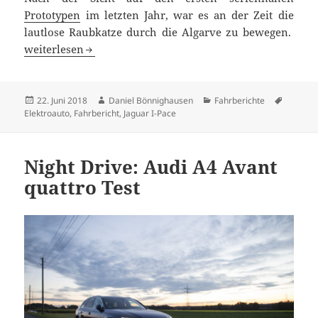
Prototypen
im letzten Jahr, war es an der Zeit die
lautlose Raubkatze durch die Algarve zu bewegen.
Jaguar I-PACE – Fahrbericht mit dem Elektro-SUV
weiterlesen
Veröffentlicht
Autor
Kategorien
Schlagw
22. Juni 2018
Daniel Bönnighausen
Fahrberichte
am
Elektroauto
,
Fahrbericht
,
Jaguar I-Pace
Night Drive: Audi A4 Avant
quattro Test