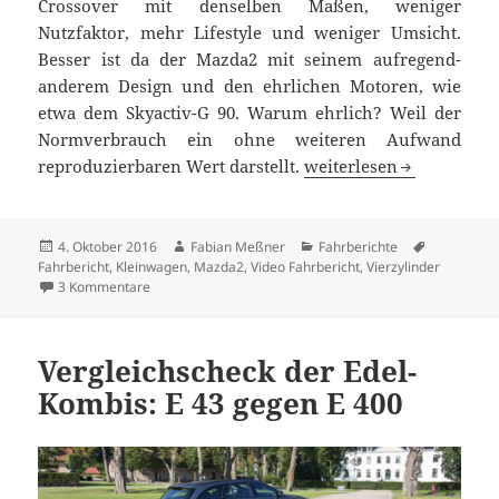
Crossover mit denselben Maßen, weniger
Nutzfaktor, mehr Lifestyle und weniger Umsicht.
Besser ist da der Mazda2 mit seinem aufregend-
anderem Design und den ehrlichen Motoren, wie
etwa dem Skyactiv-G 90. Warum ehrlich? Weil der
Normverbrauch ein ohne weiteren Aufwand
Es geht kaum ehrlicher:
reproduzierbaren Wert darstellt.
weiterlesen
Veröffentlicht
Autor
Kategorien
Schlagwör
4. Oktober 2016
Fabian Meßner
Fahrberichte
am
Fahrbericht
,
Kleinwagen
,
Mazda2
,
Video Fahrbericht
,
Vierzylinder
zu Es geht kaum ehrlicher: Mazda2 Skyactiv-G 90 Test
3 Kommentare
Vergleichscheck der Edel-
Kombis: E 43 gegen E 400