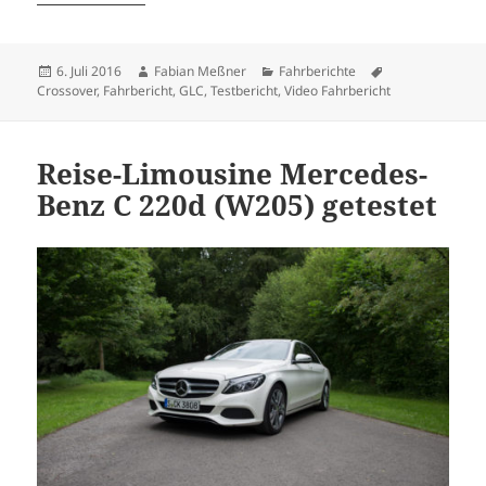
Veröffentlicht
Autor
Kategorien
Schlagwörter
6. Juli 2016
Fabian Meßner
Fahrberichte
am
Crossover
,
Fahrbericht
,
GLC
,
Testbericht
,
Video Fahrbericht
Reise-Limousine Mercedes-
Benz C 220d (W205) getestet