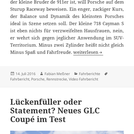
der kleine Bruder de 911er ist, will Porsche auf dem
Sturup Raceway beweisen. Ein enger, zackiger Kurs,
der Balance und Dynamik des kleinsten Porsches
ideal in Szene setzen soll. Der kleine 718 Cayman S
ist eben nichts für verzweifelten Hausfrauen, nein,
er wehrt sich gegen jeglicher Anwendung im SUV-
Territorium. Minus zwei Zylinder heißt nicht gleich
Noch immer Sportwagen: Po
Minus Spaß und Fahrfreude.
weiterlesen
Veröffentlicht
Autor
Kategorien
Schlagwörter
14. Juli 2016
Fabian Meßner
Fahrberichte
am
Fahrbericht
,
Porsche
,
Rennstrecke
,
Video Fahrbericht
Lückenfüller oder
Statement? Neues GLC
Coupé im Test