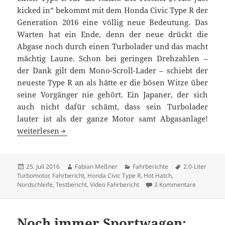
kicked in“ bekommt mit dem Honda Civic Type R der
Generation 2016 eine völlig neue Bedeutung. Das
Warten hat ein Ende, denn der neue drückt die
Abgase noch durch einen Turbolader und das macht
mächtig Laune. Schon bei geringen Drehzahlen –
der Dank gilt dem Mono-Scroll-Lader – schiebt der
neueste Type R an als hätte er die bösen Witze über
seine Vorgänger nie gehört. Ein Japaner, der sich
auch nicht dafür schämt, dass sein Turbolader
lauter ist als der ganze Motor samt Abgasanlage!
Der wahre King vom Ring: Civic Type R getestet
weiterlesen
Veröffentlicht
Autor
Kategorien
Schlagwörter
25. Juli 2016
Fabian Meßner
Fahrberichte
2.0-Liter
am
Turbomotor
,
Fahrbericht
,
Honda Civic Type R
,
Hot Hatch
,
zu Der wah
Nordschleife
,
Testbericht
,
Video Fahrbericht
3 Kommentare
Noch immer Sportwagen: