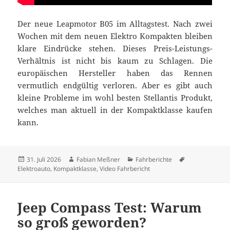
Der neue Leapmotor B05 im Alltagstest. Nach zwei
Wochen mit dem neuen Elektro Kompakten bleiben
klare Eindrücke stehen. Dieses Preis-Leistungs-
Verhältnis ist nicht bis kaum zu Schlagen. Die
europäischen Hersteller haben das Rennen
vermutlich endgültig verloren. Aber es gibt auch
kleine Probleme im wohl besten Stellantis Produkt,
welches man aktuell in der Kompaktklasse kaufen
kann.
Veröffentlicht
Autor
Kategorien
Schlagwörter
31. Juli 2026
Fabian Meßner
Fahrberichte
am
Elektroauto
,
Kompaktklasse
,
Video Fahrbericht
Jeep Compass Test: Warum
so groß geworden?