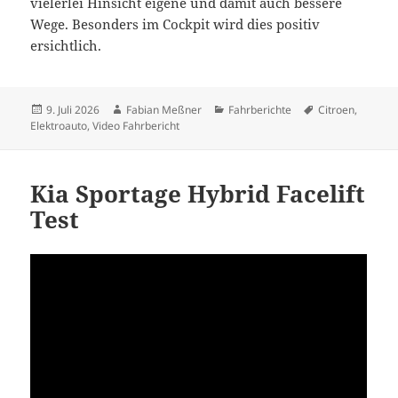
vielerlei Hinsicht eigene und damit auch bessere
Wege. Besonders im Cockpit wird dies positiv
ersichtlich.
Veröffentlicht
Autor
Kategorien
Schlagwörter
9. Juli 2026
Fabian Meßner
Fahrberichte
Citroen
,
am
Elektroauto
,
Video Fahrbericht
Kia Sportage Hybrid Facelift
Test