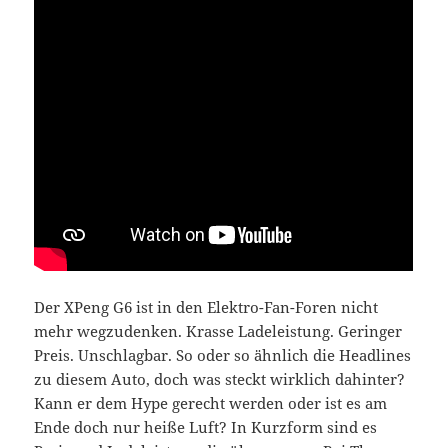
Der XPeng G6 ist in den Elektro-Fan-Foren nicht
mehr wegzudenken. Krasse Ladeleistung. Geringer
Preis. Unschlagbar. So oder so ähnlich die Headlines
zu diesem Auto, doch was steckt wirklich dahinter?
Kann er dem Hype gerecht werden oder ist es am
Ende doch nur heiße Luft? In Kurzform sind es