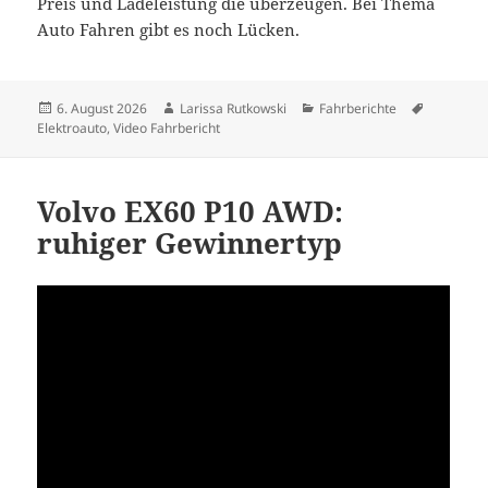
Preis und Ladeleistung die überzeugen. Bei Thema
Auto Fahren gibt es noch Lücken.
Veröffentlicht
Autor
Kategorien
Schlagwö
6. August 2026
Larissa Rutkowski
Fahrberichte
am
Elektroauto
,
Video Fahrbericht
Volvo EX60 P10 AWD:
ruhiger Gewinnertyp