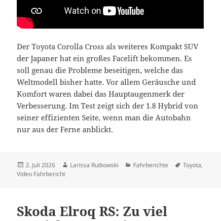
Der Toyota Corolla Cross als weiteres Kompakt SUV
der Japaner hat ein großes Facelift bekommen. Es
soll genau die Probleme beseitigen, welche das
Weltmodell bisher hatte. Vor allem Geräusche und
Komfort waren dabei das Hauptaugenmerk der
Verbesserung. Im Test zeigt sich der 1.8 Hybrid von
seiner effizienten Seite, wenn man die Autobahn
nur aus der Ferne anblickt.
Veröffentlicht
Autor
Kategorien
Schlagwörter
2. Juli 2026
Larissa Rutkowski
Fahrberichte
Toyota
,
am
Video Fahrbericht
Skoda Elroq RS: Zu viel