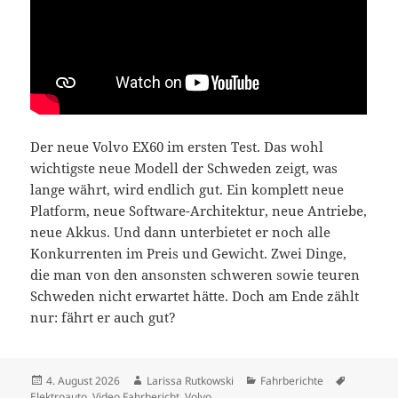
Der neue Volvo EX60 im ersten Test. Das wohl
wichtigste neue Modell der Schweden zeigt, was
lange währt, wird endlich gut. Ein komplett neue
Platform, neue Software-Architektur, neue Antriebe,
neue Akkus. Und dann unterbietet er noch alle
Konkurrenten im Preis und Gewicht. Zwei Dinge,
die man von den ansonsten schweren sowie teuren
Schweden nicht erwartet hätte. Doch am Ende zählt
nur: fährt er auch gut?
Veröffentlicht
Autor
Kategorien
Schlagwö
4. August 2026
Larissa Rutkowski
Fahrberichte
am
Elektroauto
,
Video Fahrbericht
,
Volvo