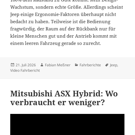
Wachstum, sondern echte Größe. Allerdings scheint
Jeep einige Ergonomie-Faktoren überhaupt nicht
bedacht zu haben. Teilweise ist die Bedienung
fragwürdig, der Raum auf der Rückbank nur für
kleine Menschen gut und der Antrieb kommt mit
einem leeren Fahrzeug gerade so zurecht.
Veröffentlicht
Autor
Kategorien
Schlagwörter
21. Juli 2026
Fabian Meßner
Fahrberichte
Jeep
,
am
Video Fahrbericht
Mitsubishi ASX Hybrid: Wo
verbraucht er weniger?