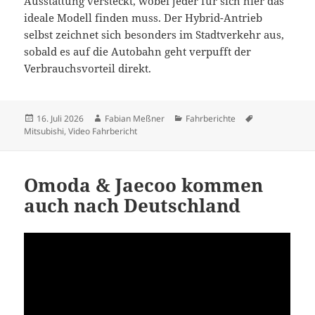
Ausstattung versteckt, wobei jeder für sich hier das
ideale Modell finden muss. Der Hybrid-Antrieb
selbst zeichnet sich besonders im Stadtverkehr aus,
sobald es auf die Autobahn geht verpufft der
Verbrauchsvorteil direkt.
Veröffentlicht
Autor
Kategorien
Schlagwörter
16. Juli 2026
Fabian Meßner
Fahrberichte
am
Mitsubishi
,
Video Fahrbericht
Omoda & Jaecoo kommen
auch nach Deutschland