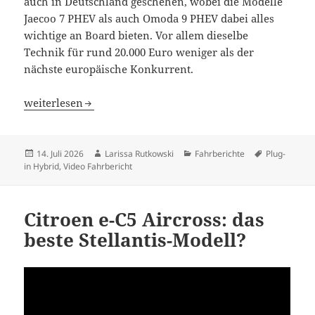
auch in Deutschland geschehen, wobei die Modelle
Jaecoo 7 PHEV als auch Omoda 9 PHEV dabei alles
wichtige an Board bieten. Vor allem dieselbe
Technik für rund 20.000 Euro weniger als der
nächste europäische Konkurrent.
Omoda & Jaecoo kommen auch nach Deutschland
weiterlesen
Veröffentlicht
Autor
Kategorien
Schlagwörte
14. Juli 2026
Larissa Rutkowski
Fahrberichte
Plug-
am
in Hybrid
,
Video Fahrbericht
Citroen e-C5 Aircross: das
beste Stellantis-Modell?