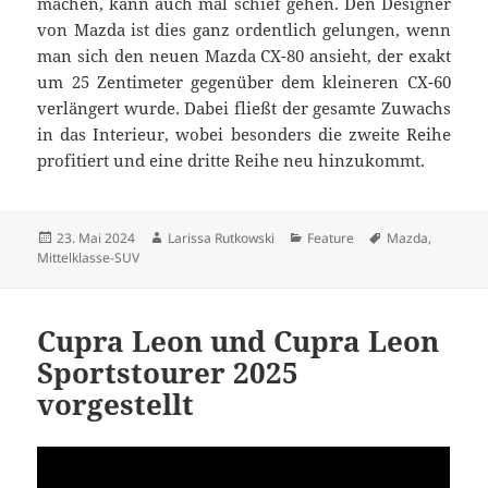
machen, kann auch mal schief gehen. Den Designer
von Mazda ist dies ganz ordentlich gelungen, wenn
man sich den neuen Mazda CX-80 ansieht, der exakt
um 25 Zentimeter gegenüber dem kleineren CX-60
verlängert wurde. Dabei fließt der gesamte Zuwachs
in das Interieur, wobei besonders die zweite Reihe
profitiert und eine dritte Reihe neu hinzukommt.
Veröffentlicht
Autor
Kategorien
Schlagwörter
23. Mai 2024
Larissa Rutkowski
Feature
Mazda
,
am
Mittelklasse-SUV
Cupra Leon und Cupra Leon
Sportstourer 2025
vorgestellt