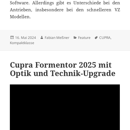
Software. Allerdings gibt es Unterschiede bei den
Antrieben, insbesondere bei den schnelleren VZ
Modellen.
Veröffentlicht
Autor
Kategorien
Schlagwörter
16. Mai 2024
Fabian Meßner
Feature
CUPRA
,
am
Kompaktklasse
Cupra Formentor 2025 mit
Optik und Technik-Upgrade