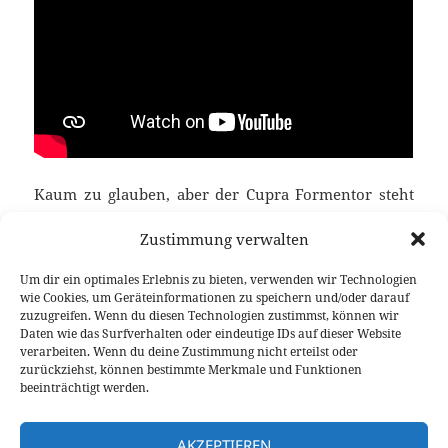
Kaum zu glauben, aber der Cupra Formentor steht
bereits vor seinem Facelift. Mit dem neuen
Zustimmung verwalten
Modelljahr 2025 bekommt der Topseller ein frisches
Gesicht, neue Akzente sowie Verbesserungen im
Um dir ein optimales Erlebnis zu bieten, verwenden wir Technologien
Innenraum samt größerem Touchscreen mit neuer
wie Cookies, um Geräteinformationen zu speichern und/oder darauf
Software. Auch unter der Haube tut sich was, wobei
zuzugreifen. Wenn du diesen Technologien zustimmst, können wir
Daten wie das Surfverhalten oder eindeutige IDs auf dieser Website
von Dieselmotor über zwei verschiedene Plug-in
verarbeiten. Wenn du deine Zustimmung nicht erteilst oder
Hybride bis zum 333 PS starken Topmodell alles mit
zurückziehst, können bestimmte Merkmale und Funktionen
dabei ist.
beeinträchtigt werden.
AKZEPTIEREN