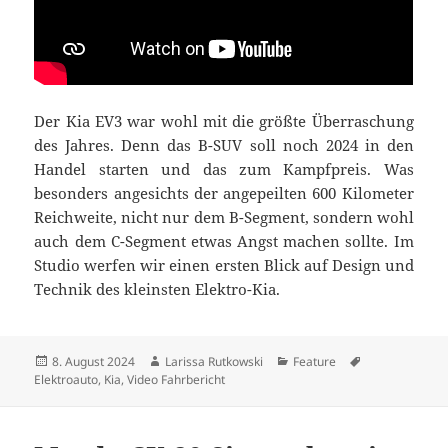
Der Kia EV3 war wohl mit die größte Überraschung
des Jahres. Denn das B-SUV soll noch 2024 in den
Handel starten und das zum Kampfpreis. Was
besonders angesichts der angepeilten 600 Kilometer
Reichweite, nicht nur dem B-Segment, sondern wohl
auch dem C-Segment etwas Angst machen sollte. Im
Studio werfen wir einen ersten Blick auf Design und
Technik des kleinsten Elektro-Kia.
Veröffentlicht
Autor
Kategorien
Schlagwörter
8. August 2024
Larissa Rutkowski
Feature
am
Elektroauto
,
Kia
,
Video Fahrbericht