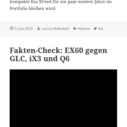
kompakte Kia XCeed für ein paar weitere Jahre im
Portfolio bleiben wird.
Veröffentlicht
Autor
Kategorien
Schlagwörter
9. Juni 2026
Larissa Rutkowski
Feature
Kia
am
Fakten-Check: EX60 gegen
GLC, iX3 und Q6