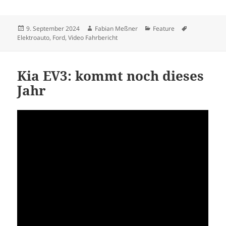
Veröffentlicht
Autor
Kategorien
Schlagwörte
9. September 2024
Fabian Meßner
Feature
am
Elektroauto
,
Ford
,
Video Fahrbericht
Kia EV3: kommt noch dieses
Jahr