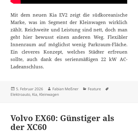
Mit dem neuen Kia EV2 zeigt die südkoreanische
Marke, was im Segment der Kleinwagen wirklich
zählt. Reichweite und Leistung sind nett, doch man
geht hier bewusst einen anderen Weg. Flexibler
Innenraum auf möglichst wenig Parkraum-Fläche.
Ein cleveres Konzept, welches Städter erfreuen
sollte, auch dank des serienmäßigen 22 kW AC-
Ladeanschluss.
Veröffentlicht
Autor
Kategorien
Schlagwörter
5. Februar 2026
Fabian Meßner
Feature
am
Elektroauto
,
Kia
,
Kleinwagen
Volvo EX60: Günstiger als
der XC60