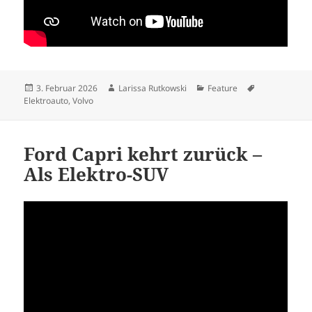
Veröffentlicht
Autor
Kategorien
Schlagwörter
3. Februar 2026
Larissa Rutkowski
Feature
am
Elektroauto
,
Volvo
Ford Capri kehrt zurück –
Als Elektro-SUV