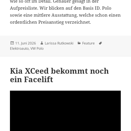
wie so oft im Detail. Genauer gesagt in der
Aufpreisliste. Wir blicken auf den Basis ID. Polo
sowie eine mittlere Ausstattung, welche schon einen
ordentlichen Preisanstieg verzeichnet.
Veröffentlicht
Autor
Kategorien
Schlagwörter
11. Juni 2026
Larissa Rutkowski
Feature
am
Elektroauto
,
VW Polo
Kia XCeed bekommt noch
ein Facelift