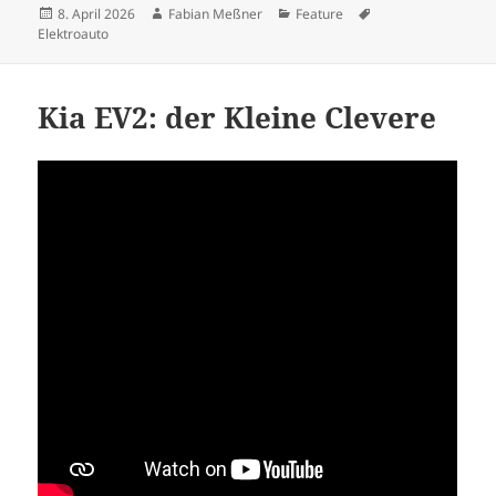
Veröffentlicht
Autor
Kategorien
Schlagwörter
8. April 2026
Fabian Meßner
Feature
am
Elektroauto
Kia EV2: der Kleine Clevere