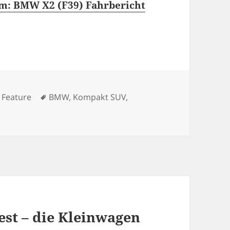
m: BMW X2 (F39) Fahrbericht
Kategorien
Schlagwörter
Feature
BMW
,
Kompakt SUV
,
est – die Kleinwagen