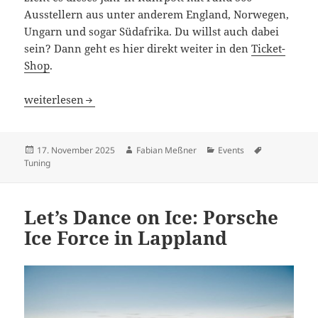
Ausstellern aus unter anderem England, Norwegen,
Ungarn und sogar Südafrika. Du willst auch dabei
sein? Dann geht es hier direkt weiter in den
Ticket-
Shop
.
Essen Motor Show 2025: Elektro-Käfer bis 1.700 PS Musta
weiterlesen
Veröffentlicht
Autor
Kategorien
Schlagwörter
17. November 2025
Fabian Meßner
Events
am
Tuning
Let’s Dance on Ice: Porsche
Ice Force in Lappland