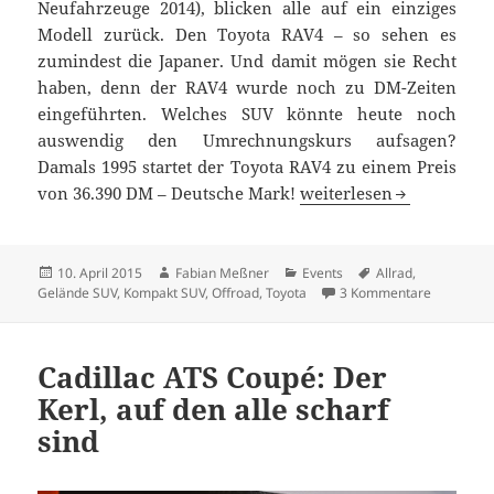
Neufahrzeuge 2014), blicken alle auf ein einziges
Modell zurück. Den Toyota RAV4 – so sehen es
zumindest die Japaner. Und damit mögen sie Recht
haben, denn der RAV4 wurde noch zu DM-Zeiten
eingeführten. Welches SUV könnte heute noch
auswendig den Umrechnungskurs aufsagen?
Damals 1995 startet der Toyota RAV4 zu einem Preis
Toyota RAV4 Edition-S:
von 36.390 DM – Deutsche Mark!
weiterlesen
Veröffentlicht
Autor
Kategorien
Schlagwörter
10. April 2015
Fabian Meßner
Events
Allrad
,
am
zu Toyota
Gelände SUV
,
Kompakt SUV
,
Offroad
,
Toyota
3 Kommentare
Cadillac ATS Coupé: Der
Kerl, auf den alle scharf
sind