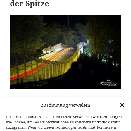
der Spitze
Nach fast 12 Stunden hat sich ein Dreikampf an der
Zustimmung verwalten
Spitze entwickelt. Aktuell führt Audi gefolgt von
einem SLS AMG und dahinter ein Z4 GT3. Die drei
Um dir ein optimales Erlebnis zu bieten, verwenden wir Technologien
Wagen liegen nach der halben Renndistanz in
wie Cookies, um Geräteinformationen zu speichern und/oder darauf
einem Zeitfenster von neun Sekunden! Ferner
zuzugreifen. Wenn du diesen Technologien zustimmst, können wir