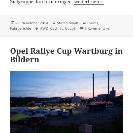
Cadillac ATS Coupé: Der Kerl
Zielgruppe durch zu dringen.
weiterlesen
Veröffentlicht
Autor
Kategorien
29. November 2014
Stefan Maaß
Events
,
am
Schlagwörter
zu Cadillac AT
Fahrberichte
AWD
,
Cadillac
,
Coupé
7 Kommentare
Opel Rallye Cup Wartburg in
Bildern