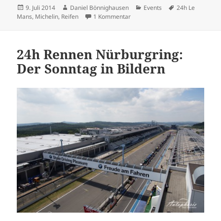
Veröffentlicht
Autor
Kategorien
Schlagwörter
9. Juli 2014
Daniel Bönnighausen
Events
24h Le
am
zu Was Michelin mit dem 24h-Re
Mans
,
Michelin
,
Reifen
1 Kommentar
24h Rennen Nürburgring:
Der Sonntag in Bildern