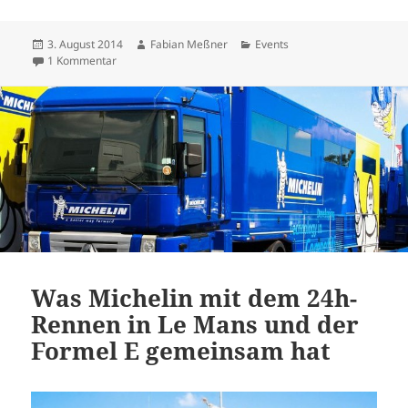
Veröffentlicht
Autor
Kategorien
3. August 2014
Fabian Meßner
Events
am
zu Impressionen der Classic Days 2014 auf Schloss Dyck
1 Kommentar
Was Michelin mit dem 24h-
Rennen in Le Mans und der
Formel E gemeinsam hat