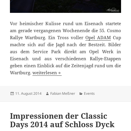
Vor heimischer Kulisse rund um Eisenach startete
am gerade vergangenen Wochenende die 55. Cosmo
Rallye Wartburg. Ein Tross voller
Opel ADAM
Cup
machte sich auf die Jagd nach der Bestzeit. Bilder
aus dem Service Park direkt am Opel Werk in
Eisenach und aus verschiedenen Rallye-Etappen
geben einen Einblick auf die Zeitenjagd rund um die
Opel Rallye Cup Wartburg in Bildern
Wartburg.
weiterlesen
Veröffentlicht
Autor
Kategorien
11. August 2014
Fabian Meßner
Events
am
Impressionen der Classic
Days 2014 auf Schloss Dyck