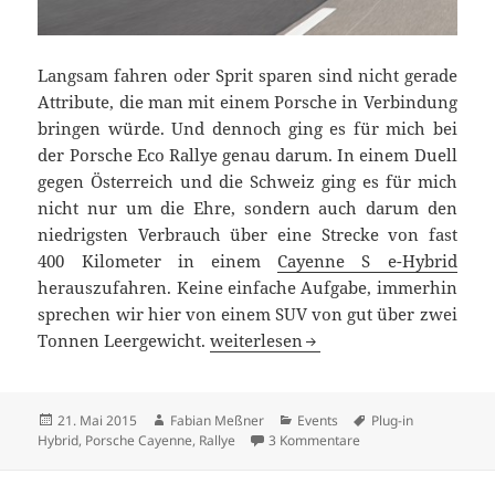
Langsam fahren oder Sprit sparen sind nicht gerade
Attribute, die man mit einem Porsche in Verbindung
bringen würde. Und dennoch ging es für mich bei
der Porsche Eco Rallye genau darum. In einem Duell
gegen Österreich und die Schweiz ging es für mich
nicht nur um die Ehre, sondern auch darum den
niedrigsten Verbrauch über eine Strecke von fast
400 Kilometer in einem
Cayenne S e-Hybrid
herauszufahren. Keine einfache Aufgabe, immerhin
sprechen wir hier von einem SUV von gut über zwei
Porsche Eco Rallye: Sparsam auf Ze
Tonnen Leergewicht.
weiterlesen
Veröffentlicht
Autor
Kategorien
Schlagwörter
21. Mai 2015
Fabian Meßner
Events
Plug-in
am
zu Porsche Eco Rallye
Hybrid
,
Porsche Cayenne
,
Rallye
3 Kommentare