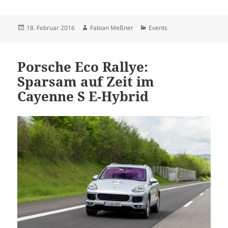
Veröffentlicht
Autor
Kategorien
18. Februar 2016
Fabian Meßner
Events
am
Porsche Eco Rallye:
Sparsam auf Zeit im
Cayenne S E-Hybrid