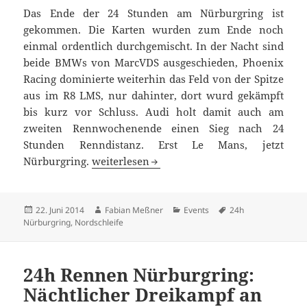
Das Ende der 24 Stunden am Nürburgring ist
gekommen. Die Karten wurden zum Ende noch
einmal ordentlich durchgemischt. In der Nacht sind
beide BMWs von MarcVDS ausgeschieden, Phoenix
Racing dominierte weiterhin das Feld von der Spitze
aus im R8 LMS, nur dahinter, dort wurd gekämpft
bis kurz vor Schluss. Audi holt damit auch am
zweiten Rennwochenende einen Sieg nach 24
Stunden Renndistanz. Erst Le Mans, jetzt
24h Rennen Nürburgring: Der Sonntag in B
Nürburgring.
weiterlesen
Veröffentlicht
Autor
Kategorien
Schlagwörter
22. Juni 2014
Fabian Meßner
Events
24h
am
Nürburgring
,
Nordschleife
24h Rennen Nürburgring:
Nächtlicher Dreikampf an