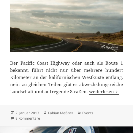
Der Pacific Coast Highway oder auch als Route 1
bekannt, führt nicht nur über mehrere hundert
Kilometer an der kalifornischen Westküste entlang,
nein zu gleichen Teilen gibt es abwechslungsreiche
Pacific Coast Highway
Landschaft und aufregende Straßen.
weiterlesen
Veröffentlicht
Autor
Kategorien
2. Januar 2013
Fabian Meßner
Events
am
zu Pacific Coast Highway: Der Tag als Stefan schlagartig 
8 Kommentare