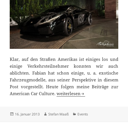
Klar, auf den Straßen Amerikas ist einiges los und
einige Verkehrsteilnehmer konnten wir auch
ablichten. Fabian hat schon einige, u. a. exotische
Fahrzeugmodelle, aus seiner Perspektive in diesem
Post vorgestellt. Heute folgen meine Beiträge zur
Car Spotting USA: Kalifornien und
American Car Culture.
weiterlesen
Veröffentlicht
Autor
Kategorien
16. Januar 2013
Stefan Maaß
Events
am