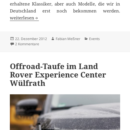
erhaltene Klassiker, aber auch Modelle, die wir in
Deutschland erst noch bekommen werden.
Automobilkultur aus Kalifornien
weiterlesen
Veröffentlicht
Autor
Kategorien
22. Dezember 2012
Fabian Meßner
Events
am
zu Automobilkultur aus Kalifornien
2 Kommentare
Offroad-Taufe im Land
Rover Experience Center
Wülfrath