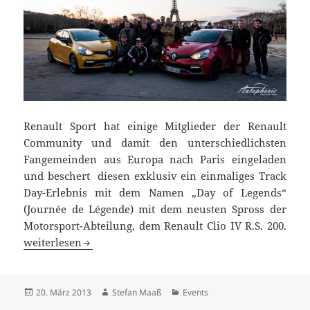
Renault Sport hat einige Mitglieder der Renault
Community und damit den unterschiedlichsten
Fangemeinden aus Europa nach Paris eingeladen
und beschert diesen exklusiv ein einmaliges Track
Day-Erlebnis mit dem Namen „Day of Legends“
(Journée de Légende) mit dem neusten Spross der
Motorsport-Abteilung, dem Renault Clio IV R.S. 200.
Renault Day of Legends 2013
weiterlesen
Veröffentlicht
Autor
Kategorien
20. März 2013
Stefan Maaß
Events
am