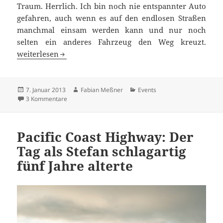
Traum. Herrlich. Ich bin noch nie entspannter Auto
gefahren, auch wenn es auf den endlosen Straßen
manchmal einsam werden kann und nur noch
selten ein anderes Fahrzeug den Weg kreuzt.
Flow-Rider: Flüssiges Syrup für deutschen Pfannkuchent
weiterlesen
Veröffentlicht
Autor
Kategorien
7. Januar 2013
Fabian Meßner
Events
am
zu Flow-Rider: Flüssiges Syrup für deutschen Pfannkuche
3 Kommentare
Pacific Coast Highway: Der
Tag als Stefan schlagartig
fünf Jahre alterte