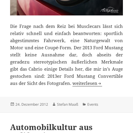
Die Frage nach dem Reiz bei Musclecars lässt sich
relativ schnell und einfach beantworten: sportlich
abgestimmtes Fahrwerk, eine Naturgewalt von
Motor und eine Coupé-Form. Der 2013 Ford Mustang
stellt keine Ausnahme dar, doch abseits der
geradezu stereotypischen äußerlichen Merkmale
gibt das Cabrio einige Details her, die mir in’s Auge
gestochen sind: 2013er Ford Mustang Convertible
Ford Mustang Convertible: 
aus der Sicht des Fotografen.
weiterlesen
Veröffentlicht
Autor
Kategorien
24. Dezember 2012
Stefan Maaß
Events
am
Automobilkultur aus