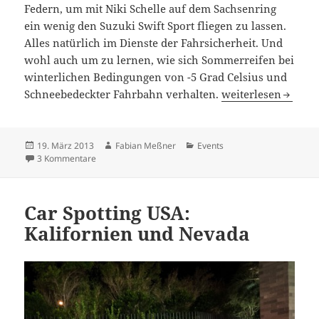
Federn, um mit Niki Schelle auf dem Sachsenring
ein wenig den Suzuki Swift Sport fliegen zu lassen.
Alles natürlich im Dienste der Fahrsicherheit. Und
wohl auch um zu lernen, wie sich Sommerreifen bei
winterlichen Bedingungen von -5 Grad Celsius und
In der Fahrspur vo
Schneebedeckter Fahrbahn verhalten.
weiterlesen
Veröffentlicht
Autor
Kategorien
19. März 2013
Fabian Meßner
Events
am
zu In der Fahrspur von Niki Schelle: Suzuki Driving Xper
3 Kommentare
Car Spotting USA:
Kalifornien und Nevada