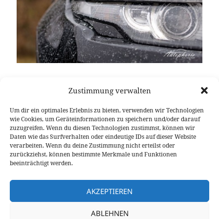
Den Horizont im Blick, ein schönes Panorama, so
Zustimmung verwalten
viele Autos da hinten, „Und jetzt der Fuß von der
Pedalerie“, lautet die Anweisung vom Beifahrersitz
Um dir ein optimales Erlebnis zu bieten, verwenden wir Technologien
und reißt mich zugleich wieder etwas aus dem
wie Cookies, um Geräteinformationen zu speichern und/oder darauf
Tagtraum. Gesagt getan, der Befehl des Instruktors
zuzugreifen. Wenn du diesen Technologien zustimmst, können wir
Daten wie das Surfverhalten oder eindeutige IDs auf dieser Website
umgesetzt und oh oh, der Boden ist weg, es geht
verarbeiten. Wenn du deine Zustimmung nicht erteilst oder
abwärts. 110% Abwärts – Die volle Portion Land
zurückziehst, können bestimmte Merkmale und Funktionen
Offroad-Taufe im Land Ro
Rover Experience in Wülfrath.
weiterlesen
beeinträchtigt werden.
AKZEPTIEREN
Veröffentlicht
Autor
Kategorien
26. November 2012
Fabian Meßner
Events
am
zu Offroad-Taufe im Land Rover Experience Center Wülf
8 Kommentare
ABLEHNEN