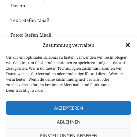
Dasein.
Text: Stefan Maaß
Fotos: Stefan Maaß
Zustimmung verwalten
Keine verwandten Posts gefunden.
Um dir ein optimales Erlebnis zu bieten, verwenden wir Technologien
wie Cookies, um Geräteinformationen zu speichern und/oder darauf
zuzugreifen. Wenn du diesen Technologien zustimmst, können wir
Daten wie das Surfverhalten oder eindeutige IDs auf dieser Website
Veröffentlicht
Autor
Kategorien
24. Dezember 2012
Stefan Maaß
Events
verarbeiten. Wenn du deine Zustimmung nicht erteilst oder
am
zurückziehst, können bestimmte Merkmale und Funktionen
Beitragsnavigation
beeinträchtigt werden.
VORHERIGER
Automobilkultur aus Kalifornien
Vorheriger
AKZEPTIEREN
Beitrag:
NÄCHSTER
ABLEHNEN
Pacific Coast Highway: Der Tag als Stefan
Nächster
schlagartig fünf Jahre alterte
Beitrag:
EINSTELLUNGEN ANSEHEN