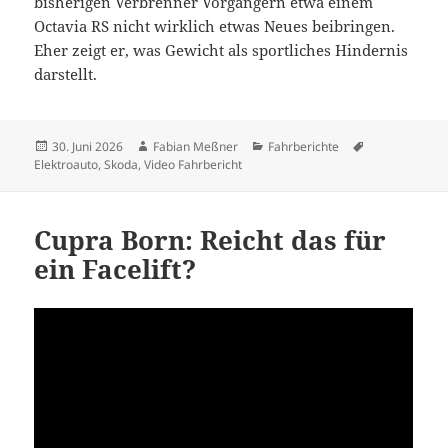
bisherigen Verbrenner Vorgängern etwa einem
Octavia RS nicht wirklich etwas Neues beibringen.
Eher zeigt er, was Gewicht als sportliches Hindernis
darstellt.
Veröffentlicht
Autor
Kategorien
Schlagwörter
30. Juni 2026
Fabian Meßner
Fahrberichte
am
Elektroauto
,
Skoda
,
Video Fahrbericht
Cupra Born: Reicht das für
ein Facelift?