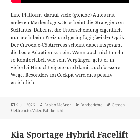
Eine Platform, darauf viele (gleiche) Autos mit
anderen Markenlogos. So scheint die Strategie von
Stellantis. Dabei ist die Unterscheidung eigentlich
nur noch beim Preis und geringfügig bei der Optik.
Der Citroen e-C5 Aircross scheint dabei insgesamt
die beste Adaption zu sein. Wenn auch nicht mehr
so komfortabel, wie sein Vorgänger, geht er in
vielerlei Hinsicht eigene und damit auch bessere
Wege. Besonders im Cockpit wird dies positiv
ersichtlich.
Veröffentlicht
Autor
Kategorien
Schlagwörter
9. Juli 2026
Fabian Meßner
Fahrberichte
Citroen
,
am
Elektroauto
,
Video Fahrbericht
Kia Sportage Hybrid Facelift