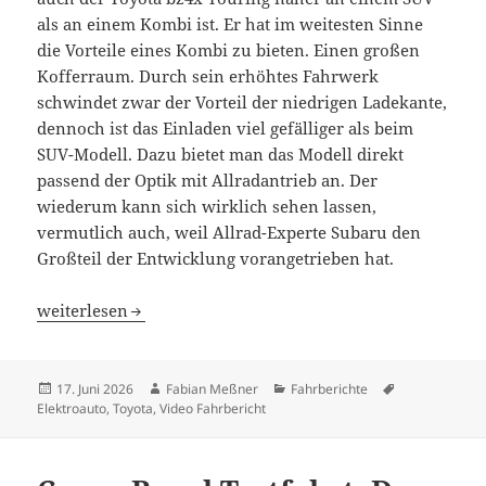
als an einem Kombi ist. Er hat im weitesten Sinne
die Vorteile eines Kombi zu bieten. Einen großen
Kofferraum. Durch sein erhöhtes Fahrwerk
schwindet zwar der Vorteil der niedrigen Ladekante,
dennoch ist das Einladen viel gefälliger als beim
SUV-Modell. Dazu bietet man das Modell direkt
passend der Optik mit Allradantrieb an. Der
wiederum kann sich wirklich sehen lassen,
vermutlich auch, weil Allrad-Experte Subaru den
Großteil der Entwicklung vorangetrieben hat.
Toyota bz4x Touring: Fast ein Elektro-Kombi
weiterlesen
Veröffentlicht
Autor
Kategorien
Schlagwörter
17. Juni 2026
Fabian Meßner
Fahrberichte
am
Elektroauto
,
Toyota
,
Video Fahrbericht