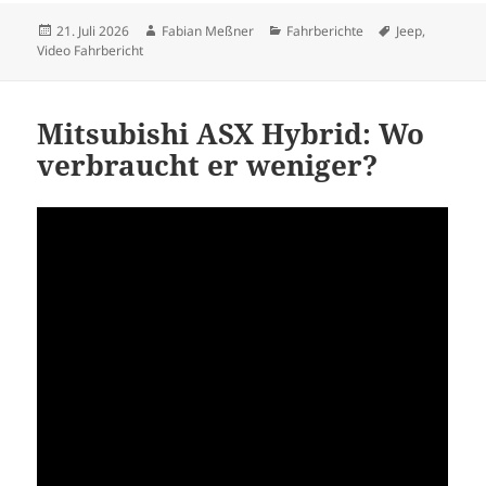
Veröffentlicht
Autor
Kategorien
Schlagwörter
21. Juli 2026
Fabian Meßner
Fahrberichte
Jeep
,
am
Video Fahrbericht
Mitsubishi ASX Hybrid: Wo
verbraucht er weniger?