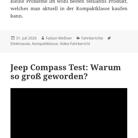
kleine Probleme im wohl besten Stellantis Produkt,
welches man aktuell in der Kompaktklasse kaufen
kann.
Veröffentlicht
Autor
Kategorien
Schlagwörter
31. Juli 2026
Fabian Meßner
Fahrberichte
am
Elektroauto
,
Kompaktklasse
,
Video Fahrbericht
Jeep Compass Test: Warum
so groß geworden?