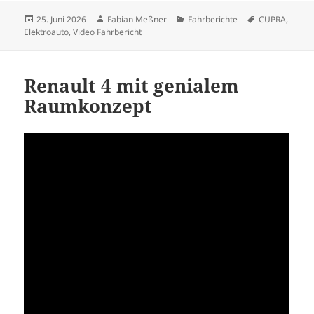
Veröffentlicht
Autor
Kategorien
Schlagwörter
25. Juni 2026
Fabian Meßner
Fahrberichte
CUPRA
,
am
Elektroauto
,
Video Fahrbericht
Renault 4 mit genialem
Raumkonzept