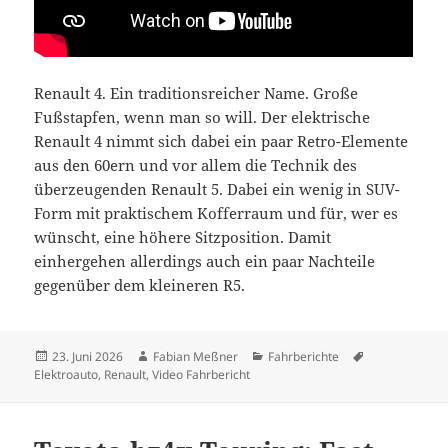
Renault 4. Ein traditionsreicher Name. Große
Fußstapfen, wenn man so will. Der elektrische
Renault 4 nimmt sich dabei ein paar Retro-Elemente
aus den 60ern und vor allem die Technik des
überzeugenden Renault 5. Dabei ein wenig in SUV-
Form mit praktischem Kofferraum und für, wer es
wünscht, eine höhere Sitzposition. Damit
einhergehen allerdings auch ein paar Nachteile
gegenüber dem kleineren R5.
Veröffentlicht
Autor
Kategorien
Schlagwörter
23. Juni 2026
Fabian Meßner
Fahrberichte
am
Elektroauto
,
Renault
,
Video Fahrbericht