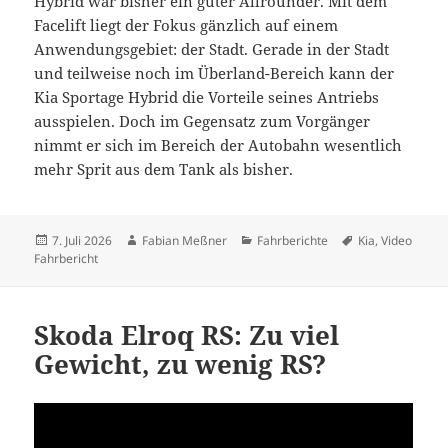
Hybrid war bisher ein guter Allrounder. Mit dem
Facelift liegt der Fokus gänzlich auf einem
Anwendungsgebiet: der Stadt. Gerade in der Stadt
und teilweise noch im Überland-Bereich kann der
Kia Sportage Hybrid die Vorteile seines Antriebs
ausspielen. Doch im Gegensatz zum Vorgänger
nimmt er sich im Bereich der Autobahn wesentlich
mehr Sprit aus dem Tank als bisher.
Veröffentlicht
Autor
Kategorien
Schlagwörter
7. Juli 2026
Fabian Meßner
Fahrberichte
Kia
,
Video
am
Fahrbericht
Skoda Elroq RS: Zu viel
Gewicht, zu wenig RS?