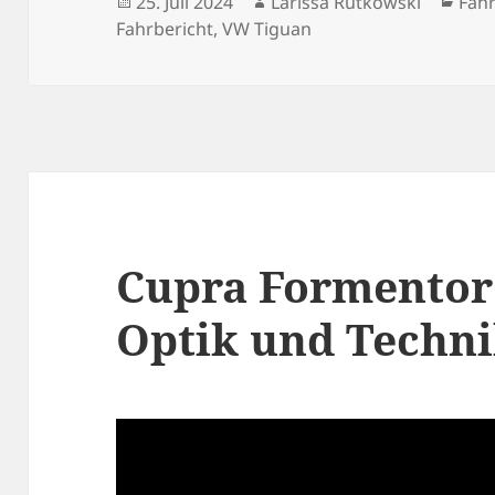
Veröffentlicht
Autor
Kate
25. Juli 2024
Larissa Rutkowski
Fahr
am
Fahrbericht
,
VW Tiguan
Cupra Formentor
Optik und Techn