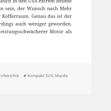
 auch in den USA extrem beliebt
en sein, der Wunsch nach Mehr
Kofferraum. Genau das ist der
erdings auch weniger geworden.
eistungsschwächerer Motor als
tegorien
Schlagwörter
hrberichte
Kompakt SUV
,
Mazda