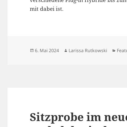
verschiedene Plug-in Hybride bis zum
mit dabei ist.
Veröffentlicht
Autor
Kate
6. Mai 2024
Larissa Rutkowski
Feat
am
Sitzprobe im ne