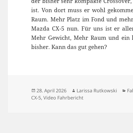
der bisher sehr kompakte Crossover,
ist. Von dort muss er wohl gekomm
Raum. Mehr Platz im Fond und mehr 
Mazda CX-5 nun. Für uns ist er all
Mehr Gewicht, Mehr Raum und ein l
bisher. Kann das gut gehen?
Veröffentlicht
Autor
Ka
28. April 2026
Larissa Rutkowski
Fa
am
CX-5
,
Video Fahrbericht