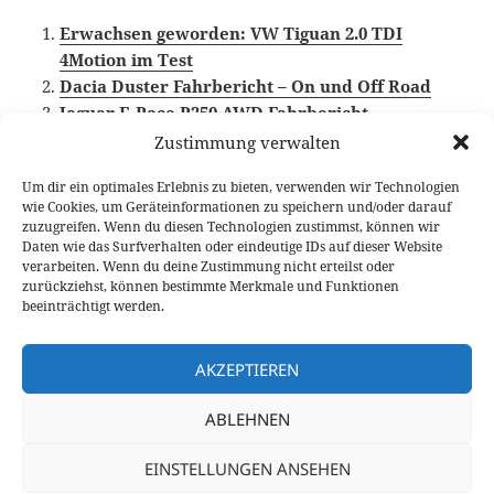
Erwachsen geworden: VW Tiguan 2.0 TDI
4Motion im Test
Dacia Duster Fahrbericht – On und Off Road
Jaguar E-Pace P250 AWD Fahrbericht
Zustimmung verwalten
Um dir ein optimales Erlebnis zu bieten, verwenden wir Technologien
wie Cookies, um Geräteinformationen zu speichern und/oder darauf
Veröffentlicht
Autor
Kategorien
Schlagwörte
25. Juli 2024
Larissa Rutkowski
Fahrberichte
zuzugreifen. Wenn du diesen Technologien zustimmst, können wir
am
Kompakt SUV
,
Video Fahrbericht
,
VW Tiguan
Daten wie das Surfverhalten oder eindeutige IDs auf dieser Website
verarbeiten. Wenn du deine Zustimmung nicht erteilst oder
Beitragsnavigation
zurückziehst, können bestimmte Merkmale und Funktionen
VORHERIGER
beeinträchtigt werden.
BMW R 12 Test: lockerer Cruiser im
Vorheriger
Custom Bike Style
Beitrag:
AKZEPTIEREN
NÄCHSTER
ABLEHNEN
Ford E-Transit Custom: elektrisch liefern
Nächster
(auch im Rennsport-Look)
Beitrag:
EINSTELLUNGEN ANSEHEN