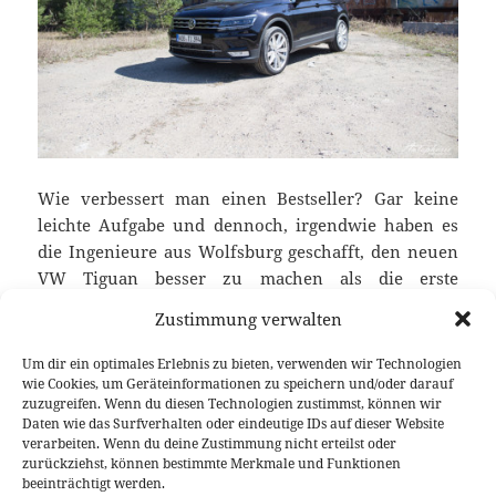
Wie verbessert man einen Bestseller? Gar keine
leichte Aufgabe und dennoch, irgendwie haben es
die Ingenieure aus Wolfsburg geschafft, den neuen
VW Tiguan besser zu machen als die erste
Generation. Weltweit über 2,8 Millionen Stück
Zustimmung verwalten
rollen auf den Straßen und mit der zweiten
Generation werden es weitaus mehr werden. Das
Um dir ein optimales Erlebnis zu bieten, verwenden wir Technologien
erste VW-SUV auf dem MQB, fährt sich fast so
wie Cookies, um Geräteinformationen zu speichern und/oder darauf
zuzugreifen. Wenn du diesen Technologien zustimmst, können wir
unauffällig ausgeglichen, wie ein Passat und kann
Daten wie das Surfverhalten oder eindeutige IDs auf dieser Website
dabei auch fast alles so gut. Nur eines kann er noch
verarbeiten. Wenn du deine Zustimmung nicht erteilst oder
besser: das leichte Gelände. Mehr dazu im
zurückziehst, können bestimmte Merkmale und Funktionen
beeinträchtigt werden.
Fahrbericht des neuen VW Tiguan 2.0 TDI.