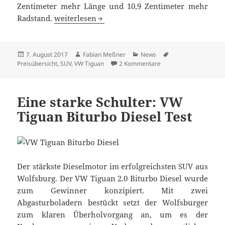
Zentimeter mehr Länge und 10,9 Zentimeter mehr
Ab 29.975 Euro: VW Tiguan Allspace ab sofort b
Radstand.
weiterlesen
Veröffentlicht
Autor
Kategorien
Schlagwörter
7. August 2017
Fabian Meßner
News
am
zu Ab 29.975 Euro: VW 
Preisübersicht
,
SUV
,
VW Tiguan
2 Kommentare
Eine starke Schulter: VW
Tiguan Biturbo Diesel Test
Der stärkste Dieselmotor im erfolgreichsten SUV aus
Wolfsburg. Der VW Tiguan 2.0 Biturbo Diesel wurde
zum Gewinner konzipiert. Mit zwei
Abgasturboladern bestückt setzt der Wolfsburger
zum klaren Überholvorgang an, um es der