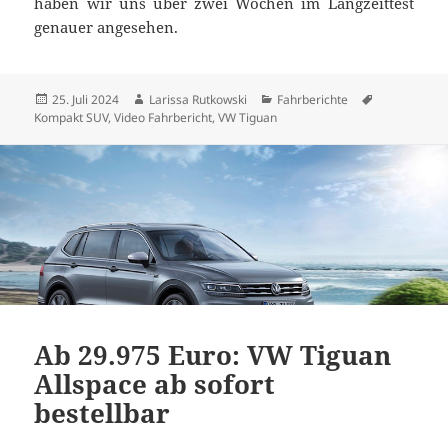
haben wir uns über zwei Wochen im Langzeittest
genauer angesehen.
Veröffentlicht
Autor
Kategorien
Schlagwörte
25. Juli 2024
Larissa Rutkowski
Fahrberichte
am
Kompakt SUV
,
Video Fahrbericht
,
VW Tiguan
Ab 29.975 Euro: VW Tiguan
Allspace ab sofort
bestellbar