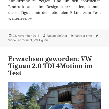
Konkurrenz zu zeigen. Und um den sportlichen
Eindruck auch im Design klarzustellen, kommt
dieser Tiguan mit der optionalen R-Line zum Test.
Eine starke Schulter: VW Tiguan Biturbo Diesel Test
weiterlesen
Veröffentlicht
Autor
Kategorien
Schlag
28. November 2016
Fabian Meßner
Fahrberichte
am
Video Fahrbericht
,
VW Tiguan
Erwachsen geworden: VW
Tiguan 2.0 TDI 4Motion im
Test