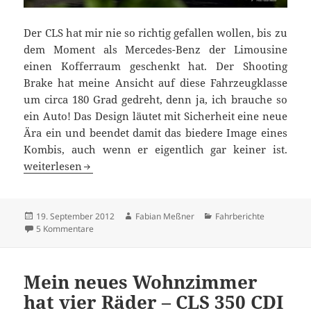
Der CLS hat mir nie so richtig gefallen wollen, bis zu
dem Moment als Mercedes-Benz der Limousine
einen Kofferraum geschenkt hat. Der Shooting
Brake hat meine Ansicht auf diese Fahrzeugklasse
um circa 180 Grad gedreht, denn ja, ich brauche so
ein Auto! Das Design läutet mit Sicherheit eine neue
Ära ein und beendet damit das biedere Image eines
Kombis, auch wenn er eigentlich gar keiner ist.
In den italienischen Weinbergen erfahren: Mercedes-Ben
weiterlesen
Veröffentlicht
Autor
Kategorien
19. September 2012
Fabian Meßner
Fahrberichte
am
zu In den italienischen Weinbergen erfahren: Mercedes
5 Kommentare
Mein neues Wohnzimmer
hat vier Räder – CLS 350 CDI