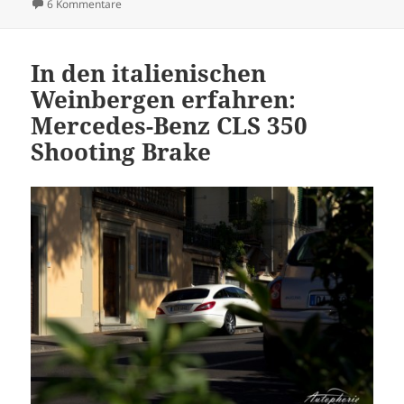
am
zu Status Rückgabe unwahrscheinlich: Vom Toyota GT86 d
6 Kommentare
In den italienischen
Weinbergen erfahren:
Mercedes-Benz CLS 350
Shooting Brake