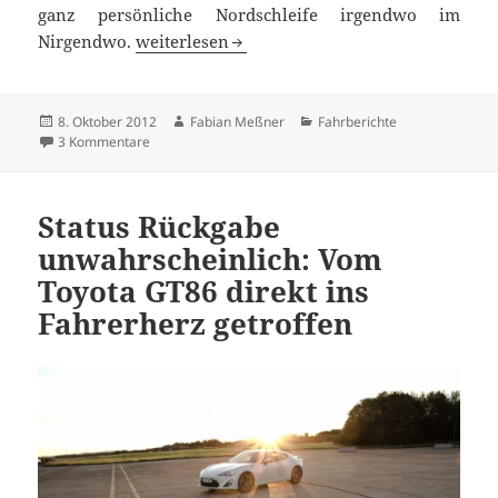
ganz persönliche Nordschleife irgendwo im
Zwischen Kühen und Kirchtürmen: Unterweg
Nirgendwo.
weiterlesen
Veröffentlicht
Autor
Kategorien
8. Oktober 2012
Fabian Meßner
Fahrberichte
am
zu Zwischen Kühen und Kirchtürmen: Unterwegs im bay
3 Kommentare
Status Rückgabe
unwahrscheinlich: Vom
Toyota GT86 direkt ins
Fahrerherz getroffen