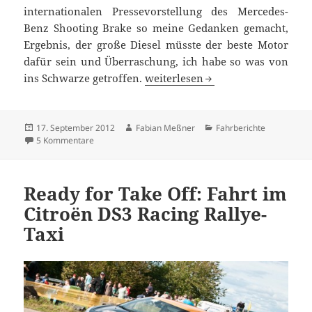
internationalen Pressevorstellung des Mercedes-
Benz Shooting Brake so meine Gedanken gemacht,
Ergebnis, der große Diesel müsste der beste Motor
dafür sein und Überraschung, ich habe so was von
Mein neues Wohnzimmer hat vier
ins Schwarze getroffen.
weiterlesen
Veröffentlicht
Autor
Kategorien
17. September 2012
Fabian Meßner
Fahrberichte
am
zu Mein neues Wohnzimmer hat vier Räder – CLS 350 CD
5 Kommentare
Ready for Take Off: Fahrt im
Citroën DS3 Racing Rallye-
Taxi