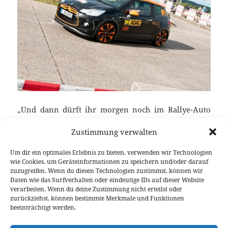
„Und dann dürft ihr morgen noch im Rallye-Auto
mitfahren“ – äh bitte was?! Ich dachte, dass wird
Zustimmung verwalten
hier schön Relax-Kurzurlaub mit
Rahmenprogramm. Aber nein, die wollen uns
Um dir ein optimales Erlebnis zu bieten, verwenden wir Technologien
quälen. Ein bisschen Bammel hatte schon, aber
wie Cookies, um Geräteinformationen zu speichern und/oder darauf
richtig Zeit mich weiter hineinzusteigern hatte ich
zuzugreifen. Wenn du diesen Technologien zustimmst, können wir
Daten wie das Surfverhalten oder eindeutige IDs auf dieser Website
nicht, denn der Plan wurde geändert und ich wurde
verarbeiten. Wenn du deine Zustimmung nicht erteilst oder
gleich am ersten Tag in den Citroën DS3 Racing
zurückziehst, können bestimmte Merkmale und Funktionen
Ready for Take Off: Fahrt im Citroën DS3 Racing 
gepackt.
weiterlesen
beeinträchtigt werden.