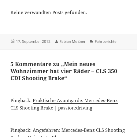
Keine verwandten Posts gefunden.
Veröffentlicht
Autor
Kategorien
17. September 2012
Fabian Meßner
Fahrberichte
am
5 Kommentare zu „Mein neues
Wohnzimmer hat vier Räder – CLS 350
CDI Shooting Brake“
Pingback:
Praktische Avantgarde: Mercedes-Benz
CLS Shooting Brake | passion:driving
Pingback:
Angefahren: Mercedes-Benz CLS Shooting