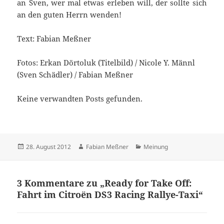
an Sven, wer mal etwas erleben will, der sollte sich
an den guten Herrn wenden!
Text: Fabian Meßner
Fotos: Erkan Dörtoluk (Titelbild) / Nicole Y. Männl
(Sven Schädler) / Fabian Meßner
Keine verwandten Posts gefunden.
Veröffentlicht
Autor
Kategorien
28. August 2012
Fabian Meßner
Meinung
am
3 Kommentare zu „Ready for Take Off:
Fahrt im Citroën DS3 Racing Rallye-Taxi“