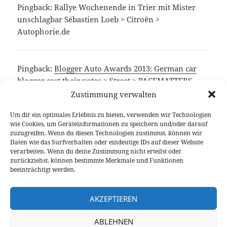
Pingback: Rallye Wochenende in Trier mit Mister
unschlagbar Sébastien Loeb > Citroën >
Autophorie.de
Pingback:
Blogger Auto Awards 2013: German car
blogger cast their votes > Street > PACEMATTERS
Zustimmung verwalten
Um dir ein optimales Erlebnis zu bieten, verwenden wir Technologien
Pingback:
Eiskratzen in Finnland: Michelin Winter
wie Cookies, um Geräteinformationen zu speichern und/oder darauf
Experience > Events > Fahren auf Eis und Schnee,
zuzugreifen. Wenn du diesen Technologien zustimmst, können wir
Iceaction, Michelin Alpin5 > Autophorie.de
Daten wie das Surfverhalten oder eindeutige IDs auf dieser Website
verarbeiten. Wenn du deine Zustimmung nicht erteilst oder
zurückziehst, können bestimmte Merkmale und Funktionen
beeinträchtigt werden.
Die Kommentare sind geschlossen.
AKZEPTIEREN
Beitragsnavigation
NÄCHSTER
ABLEHNEN
Mein neues Wohnzimmer hat vier Räder
Nächster