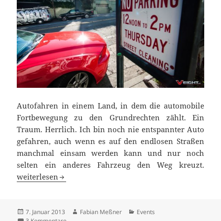
Autofahren in einem Land, in dem die automobile
Fortbewegung zu den Grundrechten zählt. Ein
Traum. Herrlich. Ich bin noch nie entspannter Auto
gefahren, auch wenn es auf den endlosen Straßen
manchmal einsam werden kann und nur noch
selten ein anderes Fahrzeug den Weg kreuzt.
Flow-Rider: Flüssiges Syrup für deutschen Pfannkuchent
weiterlesen
Veröffentlicht
Autor
Kategorien
7. Januar 2013
Fabian Meßner
Events
am
zu Flow-Rider: Flüssiges Syrup für deutschen Pfannkuche
3 Kommentare