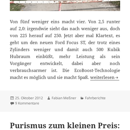
Von fünf weniger eins macht vier. Von 2,5 runter
auf 2,0: irgendwie sieht das nach weniger aus, doch
von 225 herauf auf 250. Jetzt aber mal Klartext, es
geht um den neuen Ford Focus ST, der trotz eines
Zylinders weniger und damit auch 500 Kubik
Hubraum einbüßt, mehr Leistung als sein
Vorgänger entwickelt, dabei aber noch
verbrauchsarmer ist. Die EcoBoost-Technologie
Ersteindruck Ford F
macht es möglich und sie macht Spaß.
weiterlesen
Veröffentlicht
Autor
Kategorien
25. Oktober 2012
Fabian Meßner
Fahrberichte
am
zu Ersteindruck Ford Focus ST: Der Sportler im Alltag
9 Kommentare
Purismus zum kleinen Preis: