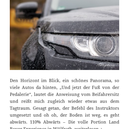
Den Horizont im Blick, ein schönes Panorama, so
viele Autos da hinten, „Und jetzt der Fuß von der
Pedalerie“, lautet die Anweisung vom Beifahrersitz
und reißt mich zugleich wieder etwas aus dem
Tagtraum. Gesagt getan, der Befehl des Instruktors
umgesetzt und oh oh, der Boden ist weg, es geht
abwärts. 110% Abwärts – Die volle Portion Land
Offroad-Taufe im Land Ro
Rover Experience in Wülfrath.
weiterlesen