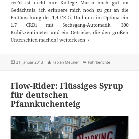
cee’d ist nicht nur Kollege Marco noch gut im
Gedächtnis, ich erinnere mich noch zu gut an die
Enttäuschung des 1,4 CRDi. Und nun im Optima ein
1,7 CRDi mit Sechsgang-Automatik. 300
Kubikzentimeter und ein Getriebe, die den großen
Power To Surprise: Kia kann doch D
Unterschied machen!
weiterlesen
Veröffentlicht
Autor
Kategorien
21. Januar 2013
Fabian Meßner
Fahrberichte
am
Flow-Rider: Flüssiges Syrup
für deutschen
Pfannkuchenteig