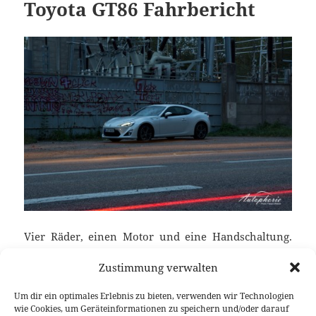
Toyota GT86 Fahrbericht
Vier Räder, einen Motor und eine Handschaltung.
Mehr braucht es zum Fahren nicht und mehr, hat
Zustimmung verwalten
mich ganz ehrlich, auch beim GT86 nicht
interessiert. Dem vorgesteuerten Alltag entfliehen,
Um dir ein optimales Erlebnis zu bieten, verwenden wir Technologien
das echte und wahre Fahrgefühl erleben, der Straße
wie Cookies, um Geräteinformationen zu speichern und/oder darauf