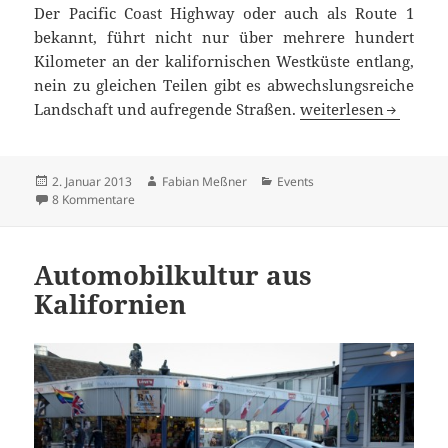
Der Pacific Coast Highway oder auch als Route 1
bekannt, führt nicht nur über mehrere hundert
Kilometer an der kalifornischen Westküste entlang,
nein zu gleichen Teilen gibt es abwechslungsreiche
Pacific Coast Highway
Landschaft und aufregende Straßen.
weiterlesen
Veröffentlicht
Autor
Kategorien
2. Januar 2013
Fabian Meßner
Events
am
zu Pacific Coast Highway: Der Tag als Stefan schlagartig 
8 Kommentare
Automobilkultur aus
Kalifornien