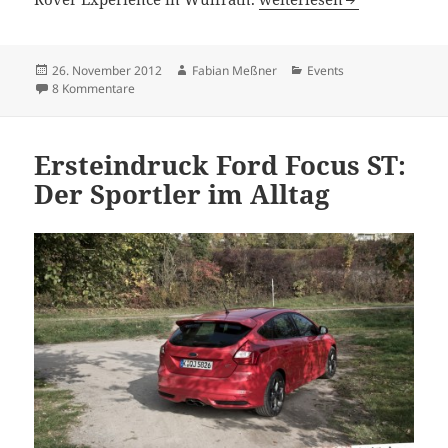
Veröffentlicht
Autor
Kategorien
26. November 2012
Fabian Meßner
Events
am
zu Offroad-Taufe im Land Rover Experience Center Wülf
8 Kommentare
Ersteindruck Ford Focus ST:
Der Sportler im Alltag