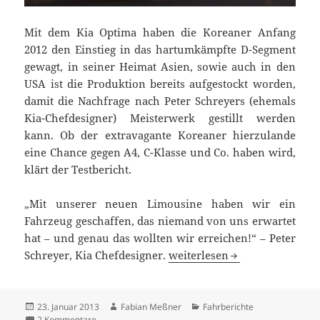
Mit dem Kia Optima haben die Koreaner Anfang
2012 den Einstieg in das hartumkämpfte D-Segment
gewagt, in seiner Heimat Asien, sowie auch in den
USA ist die Produktion bereits aufgestockt worden,
damit die Nachfrage nach Peter Schreyers (ehemals
Kia-Chefdesigner) Meisterwerk gestillt werden
kann. Ob der extravagante Koreaner hierzulande
eine Chance gegen A4, C-Klasse und Co. haben wird,
klärt der Testbericht.
„Mit unserer neuen Limousine haben wir ein
Fahrzeug geschaffen, das niemand von uns erwartet
hat – und genau das wollten wir erreichen!“ – Peter
Kia Optima: Langläufer mit 
Schreyer, Kia Chefdesigner.
weiterlesen
Veröffentlicht
Autor
Kategorien
23. Januar 2013
Fabian Meßner
Fahrberichte
am
zu Kia Optima: Langläufer mit aufregendem Design
2 Kommentare