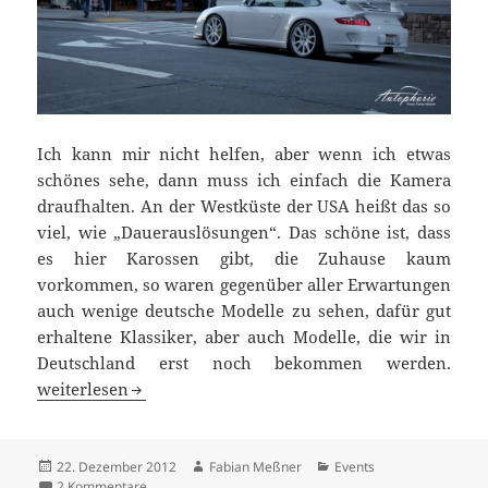
Ich kann mir nicht helfen, aber wenn ich etwas
schönes sehe, dann muss ich einfach die Kamera
draufhalten. An der Westküste der USA heißt das so
viel, wie „Dauerauslösungen“. Das schöne ist, dass
es hier Karossen gibt, die Zuhause kaum
vorkommen, so waren gegenüber aller Erwartungen
auch wenige deutsche Modelle zu sehen, dafür gut
erhaltene Klassiker, aber auch Modelle, die wir in
Deutschland erst noch bekommen werden.
Automobilkultur aus Kalifornien
weiterlesen
Veröffentlicht
Autor
Kategorien
22. Dezember 2012
Fabian Meßner
Events
am
zu Automobilkultur aus Kalifornien
2 Kommentare