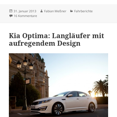
Veröffentlicht
Autor
Kategorien
31. Januar 2013
Fabian Meßner
Fahrberichte
am
zu Der Marathonmeister: Škoda Octavia III 1.6 TDI 105
16 Kommentare
Kia Optima: Langläufer mit
aufregendem Design