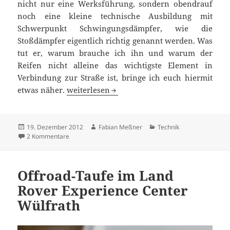
nicht nur eine Werksführung, sondern obendrauf
noch eine kleine technische Ausbildung mit
Schwerpunkt Schwingungsdämpfer, wie die
Stoßdämpfer eigentlich richtig genannt werden. Was
tut er, warum brauche ich ihn und warum der
Reifen nicht alleine das wichtigste Element in
Verbindung zur Straße ist, bringe ich euch hiermit
Was ist eigentlich ein Schwingungsdämpfer
etwas näher.
weiterlesen
Veröffentlicht
Autor
Kategorien
19. Dezember 2012
Fabian Meßner
Technik
am
zu Was ist eigentlich ein Schwingungsdämpfer?
2 Kommentare
Offroad-Taufe im Land
Rover Experience Center
Wülfrath