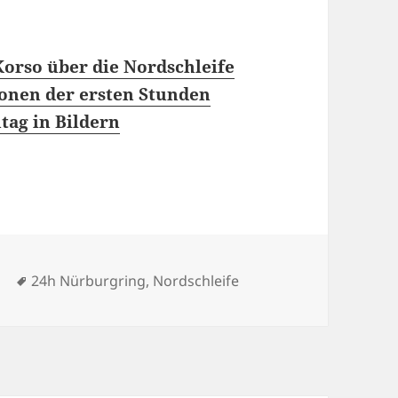
rso über die Nordschleife
onen der ersten Stunden
tag in Bildern
orien
Schlagwörter
s
24h Nürburgring
,
Nordschleife