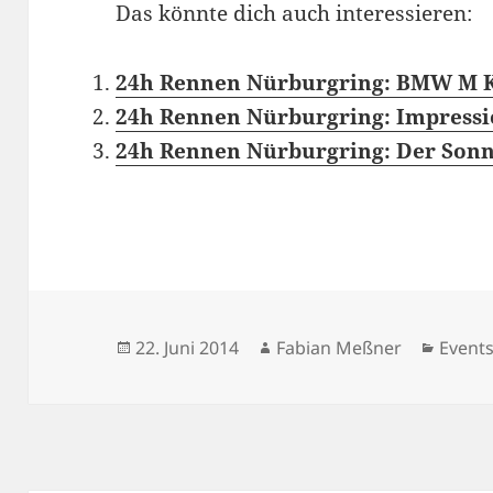
Das könnte dich auch interessieren:
24h Rennen Nürburgring: BMW M Ko
24h Rennen Nürburgring: Impressi
24h Rennen Nürburgring: Der Sonn
Veröffentlicht
Autor
Kateg
22. Juni 2014
Fabian Meßner
Event
am