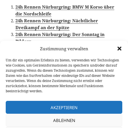
24h Rennen Nürburgring: BMW M Korso über
die Nordschleife
24h Rennen Nürburgring: Nächtlicher
Dreikampf an der Spitze
24h Rennen Nürburgring: Der Sonntag in
Bildern
Zustimmung verwalten
Um dir ein optimales Erlebnis zu bieten, verwenden wir Technologien
wie Cookies, um Geräteinformationen zu speichern und/oder darauf
Veröffentlicht
Autor
Kategorien
Schlagwörter
21. Juni 2014
Fabian Meßner
Events
24h
zuzugreifen. Wenn du diesen Technologien zustimmst, können wir
am
Nürburgring
,
Nordschleife
Daten wie das Surfverhalten oder eindeutige IDs auf dieser Website
verarbeiten. Wenn du deine Zustimmung nicht erteilst oder
Beitragsnavigation
zurückziehst, können bestimmte Merkmale und Funktionen
VORHERIGER
beeinträchtigt werden.
24h Rennen Nürburgring: BMW M Korso
Vorheriger
über die Nordschleife
Beitrag:
AKZEPTIEREN
NÄCHSTER
ABLEHNEN
24h Rennen Nürburgring: Nächtlicher
Nächster