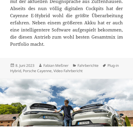
mit der aktuellen Designsprache aus Zuffenhausen.
Abseits des nun völlig digitalen Cockpits hat der
Cayenne E-Hybrid wohl die größte Überarbeitung
erfahren. Neben einem größeren Akku hat er auch
eine intelligentere Software aufgespielt bekommen,
die diesen Antrieb zum wohl besten Gesamtmix im
Portfolio macht.
Veröffentlicht
Autor
Kategorien
Schlagwörter
8. Juni 2023
Fabian Meßner
Fahrberichte
Plug-in
am
Hybrid
,
Porsche Cayenne
,
Video Fahrbericht