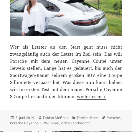
Wer als Letzter an den Start geht muss nicht
zwangsläufig auch der Letzte im Ziel sein. Das will
Porsche mit dem neuen Cayenne Coupé unter
Beweis stellen. Lange hat es gedauert, bis auch der
Sportwagen-Bauer seinem großen SUV eine Coupé
Silhouette verpasst hat. Was diese nun kann haben
wir im ersten Test mit dem neuen Porsche Cayenne
Bauchentscheidung? Pors
S Coupé herausfinden können.
weiterlesen
Veröffentlicht
Autor
Kategorien
Schlagwörter
3. Juni 2019
Fabian Meßner
Fahrberichte
Porsche
,
am
Porsche Cayenne
,
SUV-Coupé
,
Video Fahrbericht