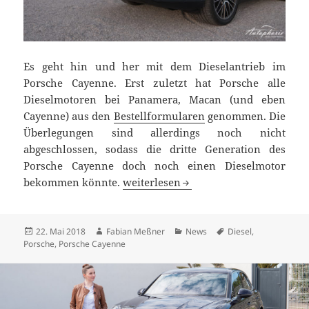
Es geht hin und her mit dem Dieselantrieb im
Porsche Cayenne. Erst zuletzt hat Porsche alle
Dieselmotoren bei Panamera, Macan (und eben
Cayenne) aus den
Bestellformularen
genommen. Die
Überlegungen sind allerdings noch nicht
abgeschlossen, sodass die dritte Generation des
Porsche Cayenne doch noch einen Dieselmotor
Dritte Generation Porsche Cayenne d
bekommen könnte.
weiterlesen
Veröffentlicht
Autor
Kategorien
Schlagwörter
22. Mai 2018
Fabian Meßner
News
Diesel
,
am
Porsche
,
Porsche Cayenne