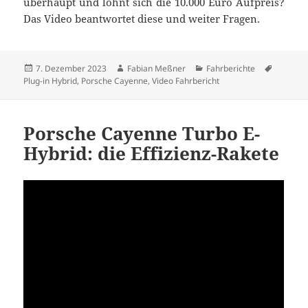
überhaupt und lohnt sich die 10.000 Euro Aufpreis?
Das Video beantwortet diese und weiter Fragen.
Veröffentlicht
Autor
Kategorien
Schlagw
7. Dezember 2023
Fabian Meßner
Fahrberichte
am
Plug-in Hybrid
,
Porsche Cayenne
,
Video Fahrbericht
Porsche Cayenne Turbo E-
Hybrid: die Effizienz-Rakete