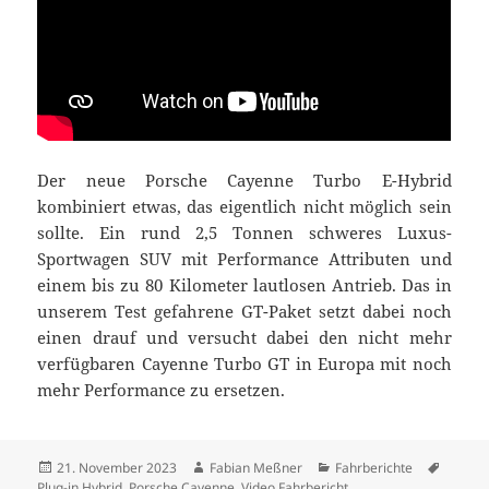
Der neue Porsche Cayenne Turbo E-Hybrid
kombiniert etwas, das eigentlich nicht möglich sein
sollte. Ein rund 2,5 Tonnen schweres Luxus-
Sportwagen SUV mit Performance Attributen und
einem bis zu 80 Kilometer lautlosen Antrieb. Das in
unserem Test gefahrene GT-Paket setzt dabei noch
einen drauf und versucht dabei den nicht mehr
verfügbaren Cayenne Turbo GT in Europa mit noch
mehr Performance zu ersetzen.
Veröffentlicht
Autor
Kategorien
Schlag
21. November 2023
Fabian Meßner
Fahrberichte
am
Plug-in Hybrid
,
Porsche Cayenne
,
Video Fahrbericht