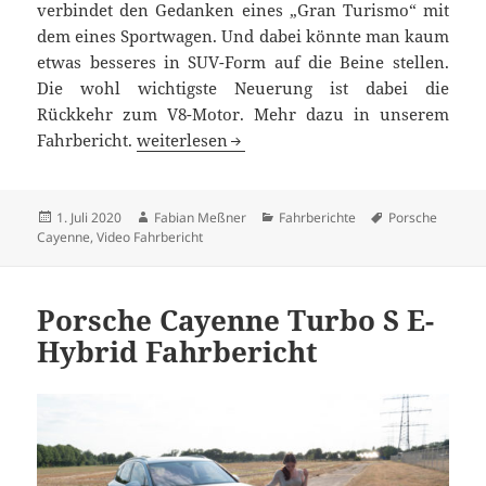
verbindet den Gedanken eines „Gran Turismo“ mit
dem eines Sportwagen. Und dabei könnte man kaum
etwas besseres in SUV-Form auf die Beine stellen.
Die wohl wichtigste Neuerung ist dabei die
Rückkehr zum V8-Motor. Mehr dazu in unserem
Cayenne GTS (E3) Test: mehr Sportwagen als
Fahrbericht.
weiterlesen
Veröffentlicht
Autor
Kategorien
Schlagwörter
1. Juli 2020
Fabian Meßner
Fahrberichte
Porsche
am
Cayenne
,
Video Fahrbericht
Porsche Cayenne Turbo S E-
Hybrid Fahrbericht