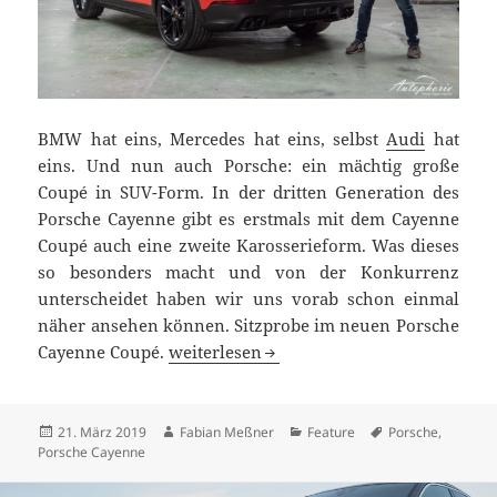
BMW hat eins, Mercedes hat eins, selbst
Audi
hat
eins. Und nun auch Porsche: ein mächtig große
Coupé in SUV-Form. In der dritten Generation des
Porsche Cayenne gibt es erstmals mit dem Cayenne
Coupé auch eine zweite Karosserieform. Was dieses
so besonders macht und von der Konkurrenz
unterscheidet haben wir uns vorab schon einmal
näher ansehen können. Sitzprobe im neuen Porsche
Exklusiv: Porsche Cayenne Coupé Sitzpr
Cayenne Coupé.
weiterlesen
Veröffentlicht
Autor
Kategorien
Schlagwörter
21. März 2019
Fabian Meßner
Feature
Porsche
,
am
Porsche Cayenne