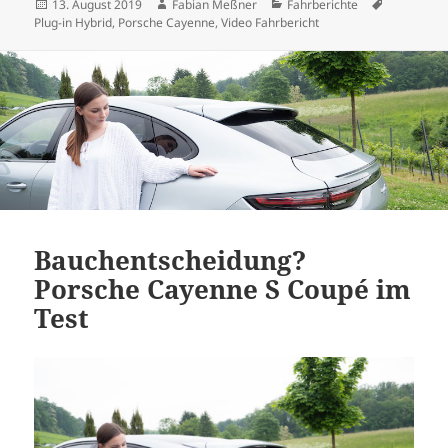
Veröffentlicht
Autor
Kategorien
Schlagwör
13. August 2019
Fabian Meßner
Fahrberichte
am
Plug-in Hybrid
,
Porsche Cayenne
,
Video Fahrbericht
Bauchentscheidung?
Porsche Cayenne S Coupé im
Test