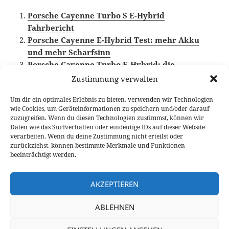
Porsche Cayenne Turbo S E-Hybrid
Fahrbericht
Porsche Cayenne E-Hybrid Test: mehr Akku
und mehr Scharfsinn
Porsche Cayenne Turbo E-Hybrid: die
Effizienz-Rakete
Zustimmung verwalten
Um dir ein optimales Erlebnis zu bieten, verwenden wir Technologien
wie Cookies, um Geräteinformationen zu speichern und/oder darauf
zuzugreifen. Wenn du diesen Technologien zustimmst, können wir
Veröffentlicht
Autor
Kategorien
Schlagw
7. Dezember 2023
Fabian Meßner
Fahrberichte
Daten wie das Surfverhalten oder eindeutige IDs auf dieser Website
am
Plug-in Hybrid
,
Porsche Cayenne
,
Video Fahrbericht
verarbeiten. Wenn du deine Zustimmung nicht erteilst oder
zurückziehst, können bestimmte Merkmale und Funktionen
Beitragsnavigation
beeinträchtigt werden.
VORHERIGER
ORA Funky Cat 400 Pro+ im Test
Vorheriger
AKZEPTIEREN
Beitrag:
NÄCHSTER
ABLEHNEN
Kia EV9 AWD Test: Platz für die ganze
Nächster
Familie
Beitrag: