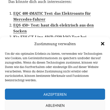
Das könnte dich auch interessieren:
EQC 400 4MATIC Test: das Elektroauto für
Mercedes-Fahrer
EQS 450+ Test: haut dich elektrisch aus den
Socken
Kia EV6 GT-Line AWD (239 kW) Test bei
winterlichen Bedingungen
Zustimmung verwalten
Um dir ein optimales Erlebnis zu bieten, verwenden wir Technologien
wie Cookies, um Geräteinformationen zu speichern und/oder darauf
zuzugreifen. Wenn du diesen Technologien zustimmst, können wir
Veröffentlicht
Autor
Kategorien
Schlagw
5. Dezember 2023
Fabian Meßner
Fahrberichte
Daten wie das Surfverhalten oder eindeutige IDs auf dieser Website
am
Elektroauto
,
Video Fahrbericht
verarbeiten. Wenn du deine Zustimmung nicht erteilst oder
zurückziehst, können bestimmte Merkmale und Funktionen
Beitragsnavigation
beeinträchtigt werden.
VORHERIGER
Mazda MX-30 R-EV Test: falsch
Vorheriger
verstandener Plug-in Hybrid
AKZEPTIEREN
Beitrag:
ABLEHNEN
NÄCHSTER