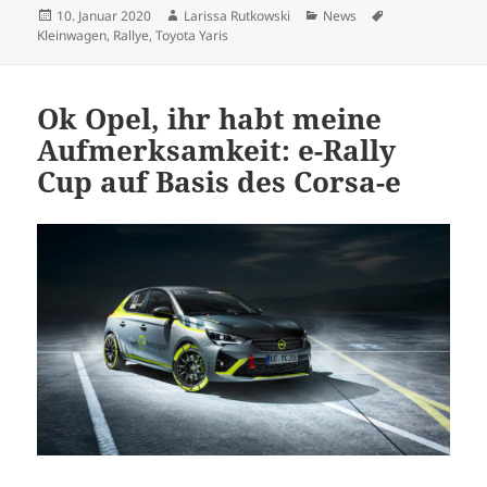
Veröffentlicht
Autor
Kategorien
Schlagwörter
10. Januar 2020
Larissa Rutkowski
News
am
Kleinwagen
,
Rallye
,
Toyota Yaris
Ok Opel, ihr habt meine
Aufmerksamkeit: e-Rally
Cup auf Basis des Corsa-e