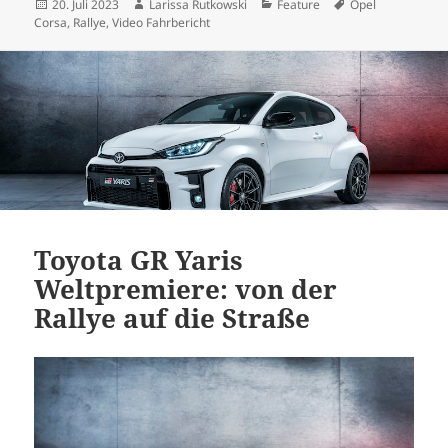
Veröffentlicht
Autor
Kategorien
Schlagwörter
20. Juli 2023
Larissa Rutkowski
Feature
Opel
am
Corsa
,
Rallye
,
Video Fahrbericht
Toyota GR Yaris
Weltpremiere: von der
Rallye auf die Straße