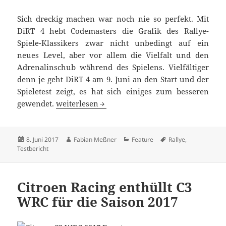
Sich dreckig machen war noch nie so perfekt. Mit
DiRT 4 hebt Codemasters die Grafik des Rallye-
Spiele-Klassikers zwar nicht unbedingt auf ein
neues Level, aber vor allem die Vielfalt und den
Adrenalinschub während des Spielens. Vielfältiger
denn je geht DiRT 4 am 9. Juni an den Start und der
Spieletest zeigt, es hat sich einiges zum besseren
Hands On DiRT 4: besser geht’s aktuell einfach
gewendet.
weiterlesen
Veröffentlicht
Autor
Kategorien
Schlagwörter
8. Juni 2017
Fabian Meßner
Feature
Rallye
,
am
Testbericht
Citroen Racing enthüllt C3
WRC für die Saison 2017