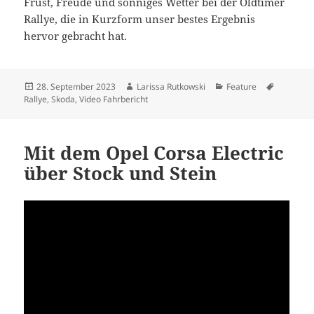
Frust, Freude und sonniges Wetter bei der Oldtimer
Rallye, die in Kurzform unser bestes Ergebnis
hervor gebracht hat.
Veröffentlicht
Autor
Kategorien
Schlagwö
28. September 2023
Larissa Rutkowski
Feature
am
Rallye
,
Skoda
,
Video Fahrbericht
Mit dem Opel Corsa Electric
über Stock und Stein