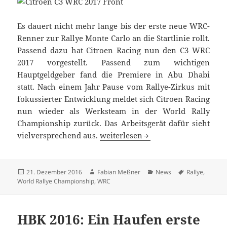
Es dauert nicht mehr lange bis der erste neue WRC-
Renner zur Rallye Monte Carlo an die Startlinie rollt.
Passend dazu hat Citroen Racing nun den C3 WRC
2017 vorgestellt. Passend zum wichtigen
Hauptgeldgeber fand die Premiere in Abu Dhabi
statt. Nach einem Jahr Pause vom Rallye-Zirkus mit
fokussierter Entwicklung meldet sich Citroen Racing
nun wieder als Werksteam in der World Rally
Championship zurück. Das Arbeitsgerät dafür sieht
Citroen Racing enthüllt C3 WRC für
vielversprechend aus.
weiterlesen
Veröffentlicht
Autor
Kategorien
Schlagwörter
21. Dezember 2016
Fabian Meßner
News
Rallye
,
am
World Rallye Championship
,
WRC
HBK 2016: Ein Haufen erste