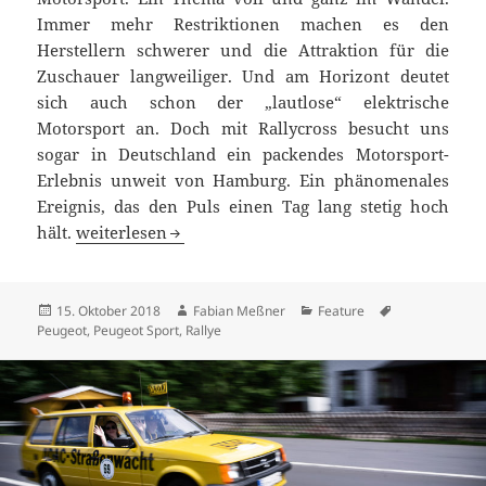
Immer mehr Restriktionen machen es den
Herstellern schwerer und die Attraktion für die
Zuschauer langweiliger. Und am Horizont deutet
sich auch schon der „lautlose“ elektrische
Motorsport an. Doch mit Rallycross besucht uns
sogar in Deutschland ein packendes Motorsport-
Erlebnis unweit von Hamburg. Ein phänomenales
Ereignis, das den Puls einen Tag lang stetig hoch
Mit Peugeot hautnah dabei: zu Gast bei der World R
hält.
weiterlesen
Veröffentlicht
Autor
Kategorien
Schlagwörter
15. Oktober 2018
Fabian Meßner
Feature
am
Peugeot
,
Peugeot Sport
,
Rallye