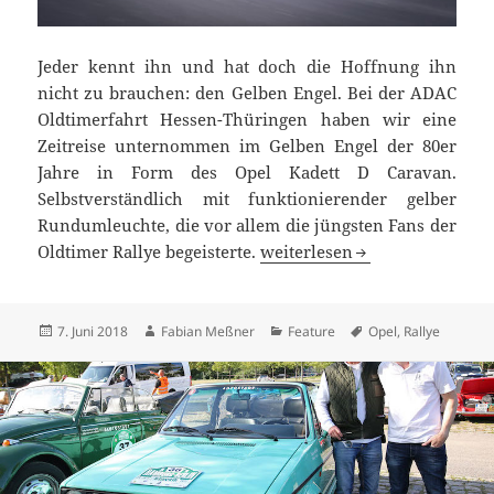
Jeder kennt ihn und hat doch die Hoffnung ihn
nicht zu brauchen: den Gelben Engel. Bei der ADAC
Oldtimerfahrt Hessen-Thüringen haben wir eine
Zeitreise unternommen im Gelben Engel der 80er
Jahre in Form des Opel Kadett D Caravan.
Selbstverständlich mit funktionierender gelber
Rundumleuchte, die vor allem die jüngsten Fans der
Unterwegs als „Gelber Engel“
Oldtimer Rallye begeisterte.
weiterlesen
Veröffentlicht
Autor
Kategorien
Schlagwörter
7. Juni 2018
Fabian Meßner
Feature
Opel
,
Rallye
am