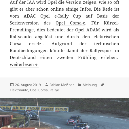
Auf der IAA wird Opel die Version zeigen, wie so oft
gibt es aber schon online einige Infos. Die Rede ist
vom ADAC Opel e-Rally Cup auf Basis der
Serienversion des
Opel Corsa-e
. Für Kürzel-
Fremdlinge, dies bedeutet der Opel ADAM wird als
Rallyeauto abgelöst und durch den elektrischen
Corsa ersetzt. Aufgrund der technischen
Randbedingungen könnte damit der Rallyesport in
Deutschland einen zweiten Frühling erleben.
Ok Opel, ihr habt meine Aufmerksamkeit: e-Rally Cup auf 
weiterlesen
Veröffentlicht
Autor
Kategorien
Schlagwörter
26. August 2019
Fabian Meßner
Meinung
am
Elektroauto
,
Opel Corsa
,
Rallye