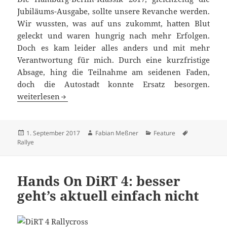
Jubiläums-Ausgabe, sollte unsere Revanche werden.
Wir wussten, was auf uns zukommt, hatten Blut
geleckt und waren hungrig nach mehr Erfolgen.
Doch es kam leider alles anders und mit mehr
Verantwortung für mich. Durch eine kurzfristige
Absage, hing die Teilnahme am seidenen Faden,
doch die Autostadt konnte Ersatz besorgen.
HBK 2017: Ohne Beifahrer läuft einfach nix
weiterlesen
Veröffentlicht
Autor
Kategorien
Schlagwörte
1. September 2017
Fabian Meßner
Feature
am
Rallye
Hands On DiRT 4: besser
geht’s aktuell einfach nicht