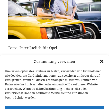
Fotos: Peter Juelich für Opel
Keine verwandten Posts gefunden.
Zustimmung verwalten
Um dir ein optimales Erlebnis zu bieten, verwenden wir Technologien
wie Cookies, um Geräteinformationen zu speichern und/oder darauf
zuzugreifen. Wenn du diesen Technologien zustimmst, können wir
Veröffentlicht
Autor
Kategorien
Schlagwörter
7. Juni 2018
Fabian Meßner
Feature
Opel
,
Rallye
Daten wie das Surfverhalten oder eindeutige IDs auf dieser Website
am
verarbeiten. Wenn du deine Zustimmung nicht erteilst oder
Beitragsnavigation
zurückziehst, können bestimmte Merkmale und Funktionen
VORHERIGER
beeinträchtigt werden.
Erster Blick auf den neuen Peugeot 508
Vorheriger
SW
Beitrag: