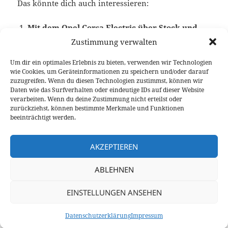
Das könnte dich auch interessieren:
Mit dem Opel Corsa Electric über Stock und
Stein
Zustimmung verwalten
Um dir ein optimales Erlebnis zu bieten, verwenden wir Technologien
wie Cookies, um Geräteinformationen zu speichern und/oder darauf
zuzugreifen. Wenn du diesen Technologien zustimmst, können wir
Veröffentlicht
Autor
Kategorien
Schlagwö
28. September 2023
Larissa Rutkowski
Feature
Daten wie das Surfverhalten oder eindeutige IDs auf dieser Website
am
Rallye
,
Skoda
,
Video Fahrbericht
verarbeiten. Wenn du deine Zustimmung nicht erteilst oder
zurückziehst, können bestimmte Merkmale und Funktionen
Beitragsnavigation
beeinträchtigt werden.
VORHERIGER
Der neue Toyota Land Cruiser im ersten
Vorheriger
Test
AKZEPTIEREN
Beitrag:
ABLEHNEN
NÄCHSTER
Toyota Prius Plug-in Hybrid Test
Nächster
EINSTELLUNGEN ANSEHEN
Beitrag:
Datenschutzerklärung
Stolz präsentiert von WordPress
Datenschutzerklärung
Impressum