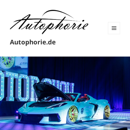
MENÜ
Autophorie.de
UND
WIDGETS