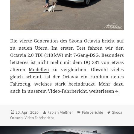
Die vierte Generation des Skoda Octavia bricht auf
zu neuen Ufern. Im ersten Test fahren wir den
Octavia 2.0 TDI (110 kW) mit 7-Gang-DSG. Besonders
letzteres ist nicht mehr mit dem DQ 381 von etwas
älteren
Modellen
zu vergleichen. Obwohl vieles
gleich scheint, ist der Octavia ein rundum neues
Fahrzeug, welches stark beeindruckt. Mehr dazu
Skoda Octavia 2.0 T
auch in unserem Video-Fahrbericht.
weiterlesen
Veröffentlicht
Autor
Kategorien
Schlagwörte
20. April 2020
Fabian Meßner
Fahrberichte
Skoda
am
Octavia
,
Video Fahrbericht