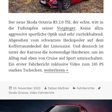
Der neue Skoda Octavia RS 2.0 TSI, der echte, tritt in
die Fußstapfen seiner
Vorgänger
. Keine allzu
aggressive sportliche Optik und sehr zurückhaltend.
Abgesehen vom schwarzen Heckspoiler auf dem
Kofferraumdeckel der Limousine. Und dennoch ist
unter der Karosse die notwendige Hardware, um im
Alltag mal eben von Cruise auf Sport umzuschalten.
Ein erster Fahrbericht inklusive Video zum 245 PS
Skoda Octavia RS 2.0 TSI Test: Inkogni
starken Tschechen.
weiterlesen
Veröffentlicht
Autor
Kategorien
Schlag
30. November 2020
Fabian Meßner
Fahrberichte
am
Skoda Octavia
,
Video Fahrbericht