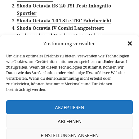
Skoda Octavia RS 2.0 TSI Test: Inkognito
Sportler
Skoda Octavia 1.0 TSI e-TEC Fahrbericht
Skoda Octavia iV Combi Langzeittest:
Verbrauch und Reichweite im Fokus
Zustimmung verwalten
Um dir ein optimales Erlebnis zu bieten, verwenden wir Technologien
wie Cookies, um Geräteinformationen zu speichern und/oder darauf
Veröffentlicht
Autor
Kategorien
Schlagwörte
14. Juli 2021
Larissa Rutkowski
Fahrberichte
Skoda
zuzugreifen. Wenn du diesen Technologien zustimmst, können wir
am
Octavia
,
Video Fahrbericht
Daten wie das Surfverhalten oder eindeutige IDs auf dieser Website
verarbeiten. Wenn du deine Zustimmung nicht erteilst oder
Beitragsnavigation
zurückziehst, können bestimmte Merkmale und Funktionen
VORHERIGER
beeinträchtigt werden.
Mercedes-Benz S500 4MATIC lang mit 4D-
Vorheriger
Burmester im Test
Beitrag:
AKZEPTIEREN
NÄCHSTER
ABLEHNEN
Mercedes-Benz C 300e Test: mehr
Nächster
Elektroauto als Plug-in Hybrid
Beitrag:
EINSTELLUNGEN ANSEHEN