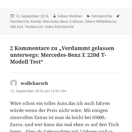
Veröffentlicht
Autor
Kategorien
Schlag
13. September 2016
Fabian Meßner
Fahrberichte
am
Fahrbericht
,
Kombi
,
Mercedes-Benz E-Klasse
,
Obere Mittelklasse
,
OM 654
,
Testbericht
,
Video Fahrbericht
2 Kommentare zu „Verdammt gelassen
unterwegs: Mercedes-Benz E 220d T-
Modell Test“
wollebarsch
sagt:
13. September 2016 um 12:02 Uhr
Wäre schon ein tolles Auto,das ich auch fahren
würde-wenn der Preis nicht wäre. Mit einigen
sinnvollen Extras ist man da leicht bei 65000,-
Euros..und wer kann das mal eben so auf den Tisch
legen.. Aber als Gebrauchter mit 2 Jahren und ca.