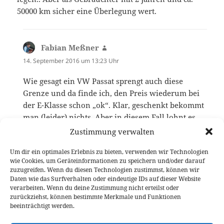
50000 km sicher eine Überlegung wert.
Fabian Meßner
sagt:
14. September 2016 um 13:23 Uhr
Wie gesagt ein VW Passat sprengt auch diese
Grenze und da finde ich, den Preis wiederum bei
der E-Klasse schon „ok“. Klar, geschenkt bekommt
man (leider) nichts. Aber in diesem Fall lohnt es
sich auch. Zumindest auch darauf bezogen, dass
Zustimmung verwalten
der Wagen in drei Jahren nicht „überholt“ ist.
Um dir ein optimales Erlebnis zu bieten, verwenden wir Technologien
wie Cookies, um Geräteinformationen zu speichern und/oder darauf
zuzugreifen. Wenn du diesen Technologien zustimmst, können wir
Die Kommentare sind geschlossen.
Daten wie das Surfverhalten oder eindeutige IDs auf dieser Website
verarbeiten. Wenn du deine Zustimmung nicht erteilst oder
zurückziehst, können bestimmte Merkmale und Funktionen
beeinträchtigt werden.
Beitragsnavigation
VORHERIGER