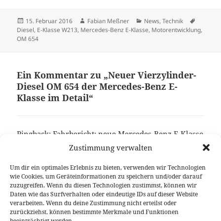
Veröffentlicht
Autor
Kategorien
Schlagw
15. Februar 2016
Fabian Meßner
News
,
Technik
am
Diesel
,
E-Klasse W213
,
Mercedes-Benz E-Klasse
,
Motorentwicklung
,
OM 654
Ein Kommentar zu „Neuer Vierzylinder-
Diesel OM 654 der Mercedes-Benz E-
Klasse im Detail“
Pingback:
Fahrbericht: neue Mercedes-Benz E-Klasse
(W213)Autophorie.de
Zustimmung verwalten
Um dir ein optimales Erlebnis zu bieten, verwenden wir Technologien
wie Cookies, um Geräteinformationen zu speichern und/oder darauf
Die Kommentare sind geschlossen.
zuzugreifen. Wenn du diesen Technologien zustimmst, können wir
Daten wie das Surfverhalten oder eindeutige IDs auf dieser Website
verarbeiten. Wenn du deine Zustimmung nicht erteilst oder
Beitragsnavigation
zurückziehst, können bestimmte Merkmale und Funktionen
VORHERIGER
beeinträchtigt werden.