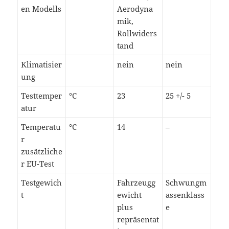
en Modells
Aerodyna
mik,
Rollwiders
tand
Klimatisier
nein
nein
ung
Testtemper
°C
23
25 +/- 5
atur
Temperatu
°C
14
–
r
zusätzliche
r EU-Test
Testgewich
Fahrzeugg
Schwungm
t
ewicht
assenklass
plus
e
repräsentat