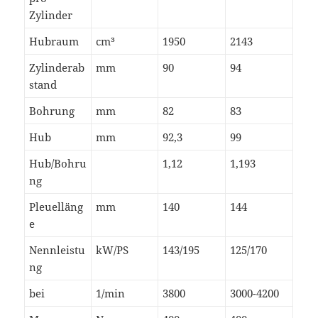
Zylinder
Hubraum
cm³
1950
2143
Zylinderab
mm
90
94
stand
Bohrung
mm
82
83
Hub
mm
92,3
99
Hub/Bohru
1,12
1,193
ng
Pleuelläng
mm
140
144
e
Nennleistu
kW/PS
143/195
125/170
ng
bei
1/min
3800
3000-4200