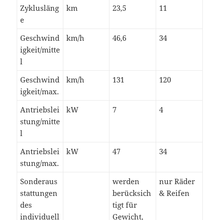
Zyklusläng
km
23,5
11
e
Geschwind
km/h
46,6
34
igkeit/mitte
l
Geschwind
km/h
131
120
igkeit/max.
Antriebslei
kW
7
4
stung/mitte
l
Antriebslei
kW
47
34
stung/max.
Sonderaus
werden
nur Räder
stattungen
berücksich
& Reifen
des
tigt für
individuell
Gewicht,