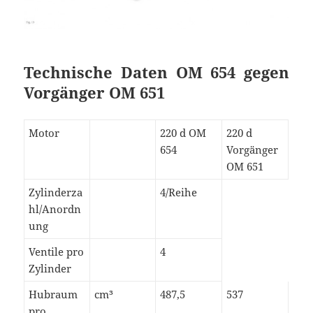
Technische Daten OM 654 gegen
Vorgänger OM 651
Motor
220 d OM
220 d
654
Vorgänger
OM 651
Zylinderza
4/Reihe
hl/Anordn
ung
Ventile pro
4
Zylinder
Hubraum
cm³
487,5
537
pro