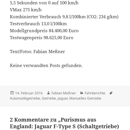
5,5 Sekunden von 0 auf 100 km/h
VMax 275 km/h
Kombinierter Verbrauch 9,8 l/100km (CO2: 234 g/km)
Testverbrauch 13,0 l/100km
Modellgrundpreis 84.400,00 Euro
Testwagenpreis 98.625,00 Euro
Text/Fotos: Fabian Meßner
Keine verwandten Posts gefunden.
Veröffentlicht
Autor
Kategorien
Schlagwör
14. Februar 2016
Fabian Meßner
Fahrberichte
am
Automatikgetriebe
,
Getriebe
,
Jaguar
,
Manuelles Getriebe
2 Kommentare zu „Purismus aus
England: Jaguar F-Type S (Schaltgetriebe)