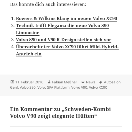
Das könnte dich auch interessieren:
Bowers & Wilkins Klang im neuen Volvo XC90
Technik trifft Eleganz: die neue Volvo S90
Limousine
Volvo S90 und V90 R-Design stellen sich vor
Überarbeiteter Volvo XC90 führt Mild-Hybrid-
Antrieb ein
Veröffentlicht
Autor
Kategorien
Schlagwörter
11. Februar 2016
Fabian Meßner
News
Autosalon
am
Genf
,
Volvo S90
,
Volvo SPA Plattform
,
Volvo V90
,
Volvo XC90
Ein Kommentar zu „Schweden-Kombi
Volvo V90 zeigt elegante Hüften“