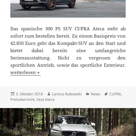
Das spanische 300 PS SUV CUPRA Ateca steht ab
sofort zum bestellen bereit. Zu einem Basispreis von
42.850 Euro geht das Kompakt-SUV an den Start und
bietet dabei bereits eine umfangreiche
Serienausstattung. Nicht zu vergessen den
sportlichen Antrieb, sowie das sportliche Exterieur.
Neuer CUPRA Ateca ab 42.850 Euro bestellbar
weiterlesen
Veröffentlicht
Autor
Kategorien
Schlagwörter
3. Oktober 2018
Larissa Rutkowski
News
CUPRA
,
am
Preisübersicht
,
Seat Ateca