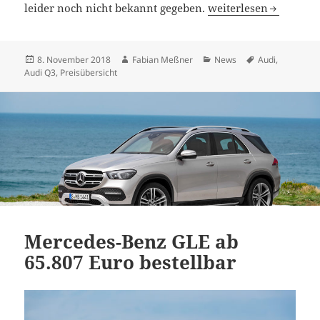
Neuer Audi Q3 ab 33.7
leider noch nicht bekannt gegeben.
weiterlesen
Veröffentlicht
Autor
Kategorien
Schlagwörter
8. November 2018
Fabian Meßner
News
Audi
,
am
Audi Q3
,
Preisübersicht
Mercedes-Benz GLE ab
65.807 Euro bestellbar