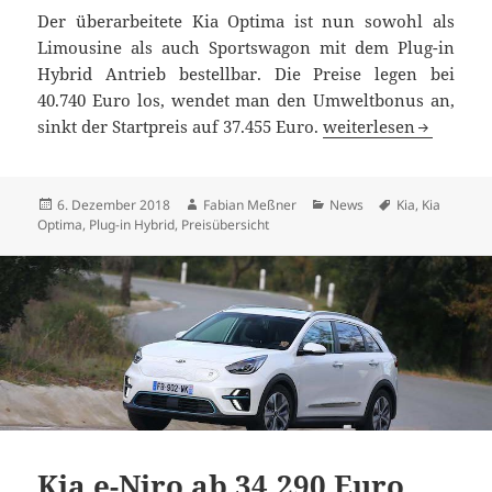
Der überarbeitete Kia Optima ist nun sowohl als
Limousine als auch Sportswagon mit dem Plug-in
Hybrid Antrieb bestellbar. Die Preise legen bei
40.740 Euro los, wendet man den Umweltbonus an,
Kia Optima SW und L
sinkt der Startpreis auf 37.455 Euro.
weiterlesen
Veröffentlicht
Autor
Kategorien
Schlagwörter
6. Dezember 2018
Fabian Meßner
News
Kia
,
Kia
am
Optima
,
Plug-in Hybrid
,
Preisübersicht
Kia e-Niro ab 34.290 Euro