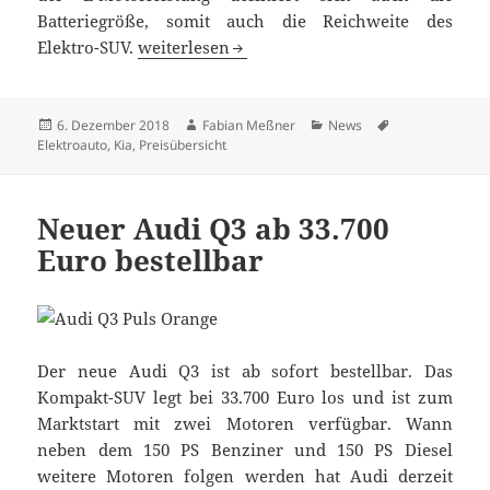
Batteriegröße, somit auch die Reichweite des
Kia e-Niro ab 34.290 Euro bestellbar
Elektro-SUV.
weiterlesen
Veröffentlicht
Autor
Kategorien
Schlagwörter
6. Dezember 2018
Fabian Meßner
News
am
Elektroauto
,
Kia
,
Preisübersicht
Neuer Audi Q3 ab 33.700
Euro bestellbar
Der neue Audi Q3 ist ab sofort bestellbar. Das
Kompakt-SUV legt bei 33.700 Euro los und ist zum
Marktstart mit zwei Motoren verfügbar. Wann
neben dem 150 PS Benziner und 150 PS Diesel
weitere Motoren folgen werden hat Audi derzeit