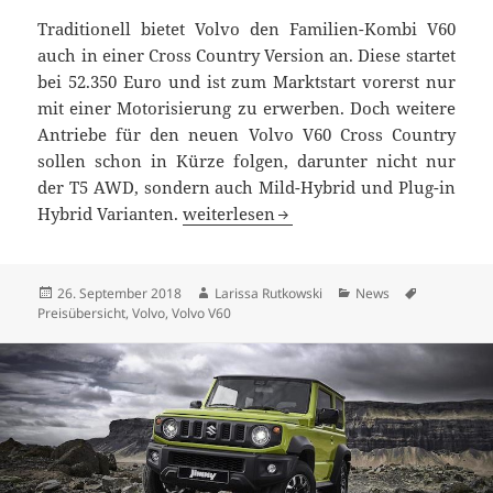
Traditionell bietet Volvo den Familien-Kombi V60
auch in einer Cross Country Version an. Diese startet
bei 52.350 Euro und ist zum Marktstart vorerst nur
mit einer Motorisierung zu erwerben. Doch weitere
Antriebe für den neuen Volvo V60 Cross Country
sollen schon in Kürze folgen, darunter nicht nur
der T5 AWD, sondern auch Mild-Hybrid und Plug-in
Neuer Volvo V60 Cross Country ab 52.3
Hybrid Varianten.
weiterlesen
Veröffentlicht
Autor
Kategorien
Schlagwört
26. September 2018
Larissa Rutkowski
News
am
Preisübersicht
,
Volvo
,
Volvo V60