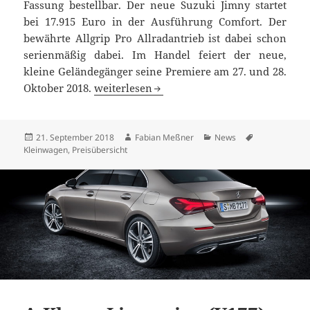
Fassung bestellbar. Der neue Suzuki Jimny startet
bei 17.915 Euro in der Ausführung Comfort. Der
bewährte Allgrip Pro Allradantrieb ist dabei schon
serienmäßig dabei. Im Handel feiert der neue,
kleine Geländegänger seine Premiere am 27. und 28.
Neuer Suzuki Jimny startet ab 17.915 Euro
Oktober 2018.
weiterlesen
Veröffentlicht
Autor
Kategorien
Schlagwörter
21. September 2018
Fabian Meßner
News
am
Kleinwagen
,
Preisübersicht