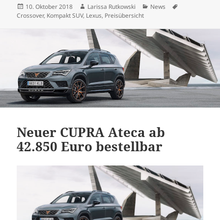
Veröffentlicht
Autor
Kategorien
Schlagwörter
10. Oktober 2018
Larissa Rutkowski
News
am
Crossover
,
Kompakt SUV
,
Lexus
,
Preisübersicht
Neuer CUPRA Ateca ab
42.850 Euro bestellbar