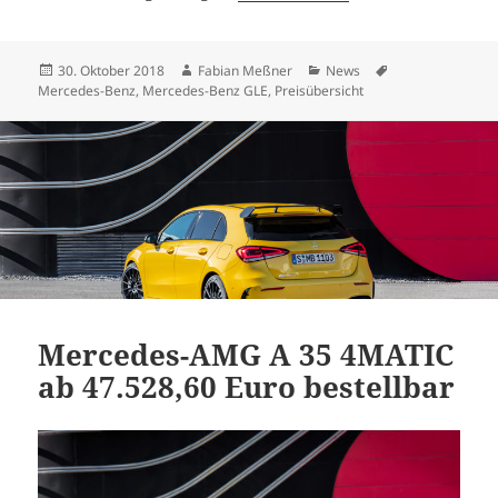
Veröffentlicht
Autor
Kategorien
Schlagwörter
30. Oktober 2018
Fabian Meßner
News
am
Mercedes-Benz
,
Mercedes-Benz GLE
,
Preisübersicht
Mercedes-AMG A 35 4MATIC
ab 47.528,60 Euro bestellbar