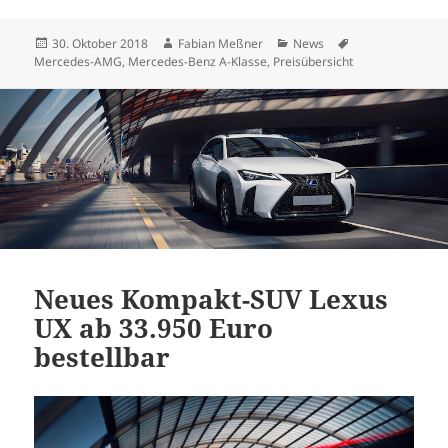
Veröffentlicht
Autor
Kategorien
Schlagwörter
30. Oktober 2018
Fabian Meßner
News
am
Mercedes-AMG
,
Mercedes-Benz A-Klasse
,
Preisübersicht
Neues Kompakt-SUV Lexus
UX ab 33.950 Euro
bestellbar