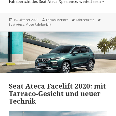
Seat Ateca Xperience
Fahrbericht des Seat Ateca Xperience.
weiterlesen
Veröffentlicht
Autor
Kategorien
Schlagwö
15. Oktober 2020
Fabian Meßner
Fahrberichte
am
Seat Ateca
,
Video Fahrbericht
Seat Ateca Facelift 2020: mit
Tarraco-Gesicht und neuer
Technik