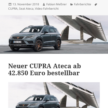
Veröffentlicht
Autor
Kategorien
Schlag
13. November 2018
Fabian Meßner
Fahrberichte
am
CUPRA
,
Seat Ateca
,
Video Fahrbericht
Neuer CUPRA Ateca ab
42.850 Euro bestellbar