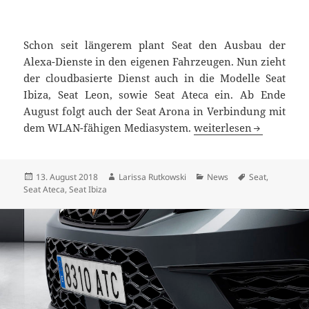
Schon seit längerem plant Seat den Ausbau der
Alexa-Dienste in den eigenen Fahrzeugen. Nun zieht
der cloudbasierte Dienst auch in die Modelle Seat
Ibiza, Seat Leon, sowie Seat Ateca ein. Ab Ende
August folgt auch der Seat Arona in Verbindung mit
Voice Service Alexa sta
dem WLAN-fähigen Mediasystem.
weiterlesen
Veröffentlicht
Autor
Kategorien
Schlagwörter
13. August 2018
Larissa Rutkowski
News
Seat
,
am
Seat Ateca
,
Seat Ibiza