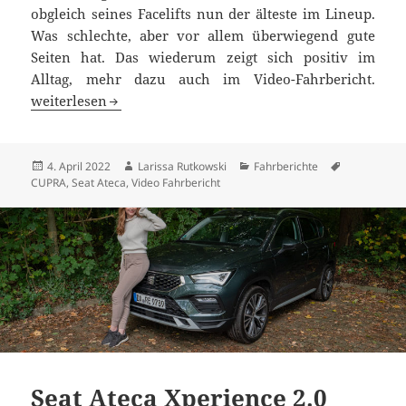
obgleich seines Facelifts nun der älteste im Lineup.
Was schlechte, aber vor allem überwiegend gute
Seiten hat. Das wiederum zeigt sich positiv im
Alltag, mehr dazu auch im Video-Fahrbericht.
Der Alltag mit einem 300 PS CUPRA Ateca
weiterlesen
Veröffentlicht
Autor
Kategorien
Schlagwört
4. April 2022
Larissa Rutkowski
Fahrberichte
am
CUPRA
,
Seat Ateca
,
Video Fahrbericht
Seat Ateca Xperience 2.0