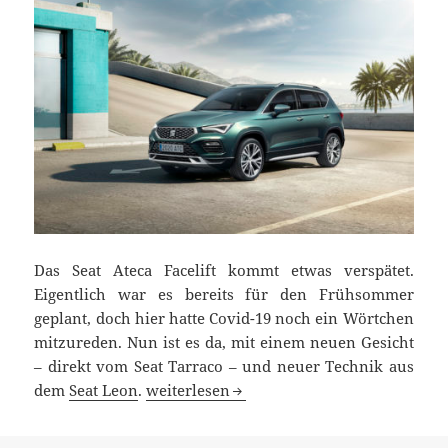
Das Seat Ateca Facelift kommt etwas verspätet.
Eigentlich war es bereits für den Frühsommer
geplant, doch hier hatte Covid-19 noch ein Wörtchen
mitzureden. Nun ist es da, mit einem neuen Gesicht
– direkt vom Seat Tarraco – und neuer Technik aus
Seat Ateca Facelift 2020: mit Tarraco-Ges
dem
Seat Leon
.
weiterlesen