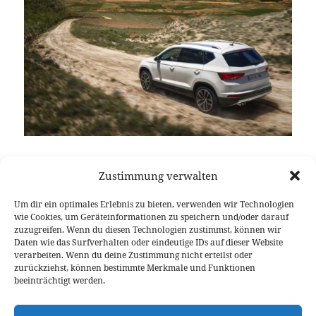
Ateca, Tiguan und Kodiaq. Drei Autos mit den
Zustimmung verwalten
selben Genen, unterschiedlichen Preisen und völlig
verschiedenen Zielen. Über den VW Tiguan in
Um dir ein optimales Erlebnis zu bieten, verwenden wir Technologien
Version 2.0 haben wir bereits berichtet, auf den
wie Cookies, um Geräteinformationen zu speichern und/oder darauf
Skoda Kodiaq müssen wir noch warten. Heute geht
zuzugreifen. Wenn du diesen Technologien zustimmst, können wir
Daten wie das Surfverhalten oder eindeutige IDs auf dieser Website
es also um den spanischen, temperamentvollen Seat
verarbeiten. Wenn du deine Zustimmung nicht erteilst oder
Ateca. Ihn unterscheidet nicht nur der Look und die
zurückziehst, können bestimmte Merkmale und Funktionen
Größe, nein auch der Fahreindruck des Seat Ateca
beeinträchtigt werden.
1.4 TSI ist ein völlig anderer als beispielsweise im
Das dynamische MQB-SUV: Seat Ateca 1.4 TSI 
VW Tiguan
.
weiterlesen