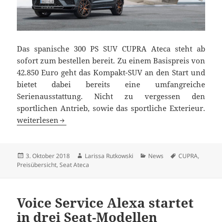
Das spanische 300 PS SUV CUPRA Ateca steht ab
sofort zum bestellen bereit. Zu einem Basispreis von
42.850 Euro geht das Kompakt-SUV an den Start und
bietet dabei bereits eine umfangreiche
Serienausstattung. Nicht zu vergessen den
sportlichen Antrieb, sowie das sportliche Exterieur.
Neuer CUPRA Ateca ab 42.850 Euro bestellbar
weiterlesen
Veröffentlicht
Autor
Kategorien
Schlagwörter
3. Oktober 2018
Larissa Rutkowski
News
CUPRA
,
am
Preisübersicht
,
Seat Ateca
Voice Service Alexa startet
in drei Seat-Modellen