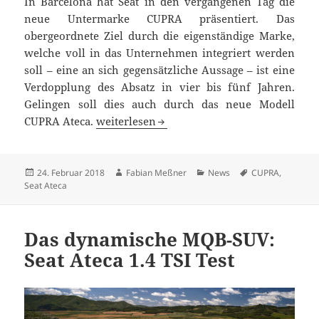
In Barcelona hat Seat in den vergangenen Tag die
neue Untermarke CUPRA präsentiert. Das
obergeordnete Ziel durch die eigenständige Marke,
welche voll in das Unternehmen integriert werden
soll – eine an sich gegensätzliche Aussage – ist eine
Verdopplung des Absatz in vier bis fünf Jahren.
Gelingen soll dies auch durch das neue Modell
CUPRA: Premiere der Marke mit erstem (ne
CUPRA Ateca.
weiterlesen
Veröffentlicht
Autor
Kategorien
Schlagwörter
24. Februar 2018
Fabian Meßner
News
CUPRA
,
am
Seat Ateca
Das dynamische MQB-SUV:
Seat Ateca 1.4 TSI Test