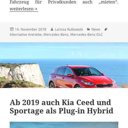
Fahrzeug für Privatkunden auch „mieten“.
Mercedes-Benz GLC F-Cell wird ersten Kunden übergebe
weiterlesen
Veröffentlicht
Autor
Kategorien
Schlagwört
14. November 2018
Larissa Rutkowski
News
am
Alternative Antriebe
,
Mercedes-Benz
,
Mercedes-Benz GLC
Ab 2019 auch Kia Ceed und
Sportage als Plug-in Hybrid