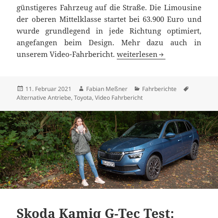
günstigeres Fahrzeug auf die Straße. Die Limousine
der oberen Mittelklasse startet bei 63.900 Euro und
wurde grundlegend in jede Richtung optimiert,
angefangen beim Design. Mehr dazu auch in
Toyota Mirai Fahrbericht: die
unserem Video-Fahrbericht.
weiterlesen
Veröffentlicht
Autor
Kategorien
Schlagwör
11. Februar 2021
Fabian Meßner
Fahrberichte
am
Alternative Antriebe
,
Toyota
,
Video Fahrbericht
Skoda Kamiq G-Tec Test: