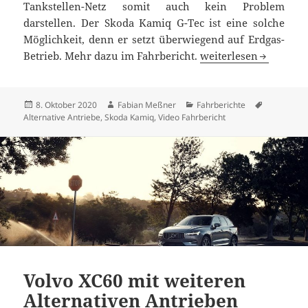
Tankstellen-Netz somit auch kein Problem
darstellen. Der Skoda Kamiq G-Tec ist eine solche
Möglichkeit, denn er setzt überwiegend auf Erdgas-
Skoda Kamiq G-Tec Te
Betrieb. Mehr dazu im Fahrbericht.
weiterlesen
Veröffentlicht
Autor
Kategorien
Schlagwör
8. Oktober 2020
Fabian Meßner
Fahrberichte
am
Alternative Antriebe
,
Skoda Kamiq
,
Video Fahrbericht
Volvo XC60 mit weiteren
Alternativen Antrieben