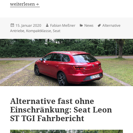
Der neue Seat Leon: was uns erwartet
weiterlesen
Veröffentlicht
Autor
Kategorien
Schlagwörter
15. Januar 2020
Fabian Meßner
News
Alternative
am
Antriebe
,
Kompaktklasse
,
Seat
Alternative fast ohne
Einschränkung: Seat Leon
ST TGI Fahrbericht