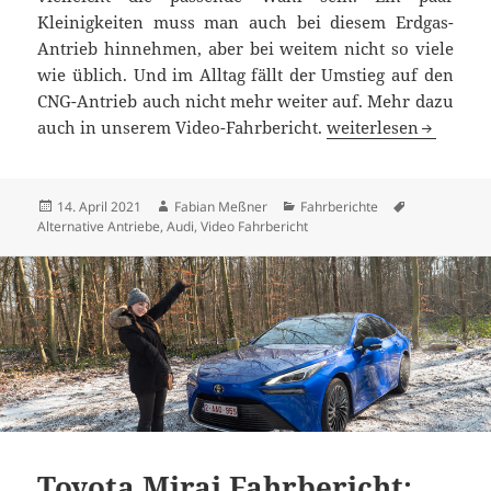
Kleinigkeiten muss man auch bei diesem Erdgas-
Antrieb hinnehmen, aber bei weitem nicht so viele
wie üblich. Und im Alltag fällt der Umstieg auf den
CNG-Antrieb auch nicht mehr weiter auf. Mehr dazu
Audi A5 Sportback g-
auch in unserem Video-Fahrbericht.
weiterlesen
Veröffentlicht
Autor
Kategorien
Schlagwörte
14. April 2021
Fabian Meßner
Fahrberichte
am
Alternative Antriebe
,
Audi
,
Video Fahrbericht
Toyota Mirai Fahrbericht: