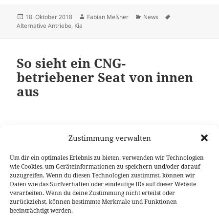
Veröffentlicht
Autor
Kategorien
Schlagwörter
18. Oktober 2018
Fabian Meßner
News
am
Alternative Antriebe
,
Kia
So sieht ein CNG-
betriebener Seat von innen
aus
Zustimmung verwalten
Das die spanische Marke Seat innerhalb der VW
Gruppe die Leitung bei den
alternativen CNG-
Um dir ein optimales Erlebnis zu bieten, verwenden wir Technologien
Antrieben
übernehmen sollte, wurde schon bekannt
wie Cookies, um Geräteinformationen zu speichern und/oder darauf
gegeben. Nun zeigen die Spanier auch einen Blick in
zuzugreifen. Wenn du diesen Technologien zustimmst, können wir
Daten wie das Surfverhalten oder eindeutige IDs auf dieser Website
genau jenen CNG-Antrieb. Wo sitzen die Tanks,
verarbeiten. Wenn du deine Zustimmung nicht erteilst oder
worauf muss man achten und wo liegen eigentlich
zurückziehst, können bestimmte Merkmale und Funktionen
So sieht ein CNG-bet
die Unterschiede vom TGI zum TSI?
weiterlesen
beeinträchtigt werden.