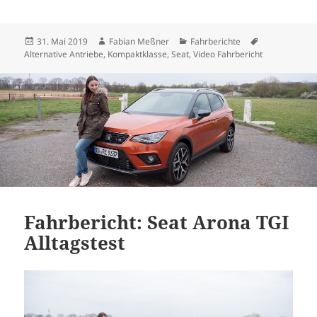
Veröffentlicht
Autor
Kategorien
Schlagwörter
31. Mai 2019
Fabian Meßner
Fahrberichte
am
Alternative Antriebe
,
Kompaktklasse
,
Seat
,
Video Fahrbericht
Fahrbericht: Seat Arona TGI
Alltagstest