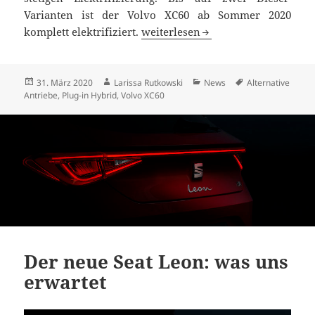
Varianten ist der Volvo XC60 ab Sommer 2020
Volvo XC60 mit weiteren Alternat
komplett elektrifiziert.
weiterlesen
Veröffentlicht
Autor
Kategorien
Schlagwörter
31. März 2020
Larissa Rutkowski
News
Alternative
am
Antriebe
,
Plug-in Hybrid
,
Volvo XC60
Der neue Seat Leon: was uns
erwartet