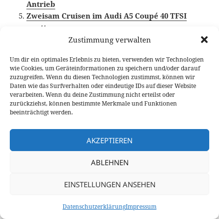
Antrieb
Zweisam Cruisen im Audi A5 Coupé 40 TFSI
quattro
Zustimmung verwalten
Um dir ein optimales Erlebnis zu bieten, verwenden wir Technologien
wie Cookies, um Geräteinformationen zu speichern und/oder darauf
Veröffentlicht
Autor
Kategorien
Schlagwörte
14. April 2021
Fabian Meßner
Fahrberichte
zuzugreifen. Wenn du diesen Technologien zustimmst, können wir
am
Alternative Antriebe
,
Audi
,
Video Fahrbericht
Daten wie das Surfverhalten oder eindeutige IDs auf dieser Website
verarbeiten. Wenn du deine Zustimmung nicht erteilst oder
Beitragsnavigation
zurückziehst, können bestimmte Merkmale und Funktionen
VORHERIGER
beeinträchtigt werden.
Skoda ENYAQ iV 80 Suite Test: der
Vorheriger
Elektro-SUV-Van-Kombi
Beitrag:
AKZEPTIEREN
NÄCHSTER
ABLEHNEN
Leon Sportstourer e-Hybrid packt im Test
Nächster
60 km elektrisch
Beitrag:
EINSTELLUNGEN ANSEHEN
Datenschutzerklärung
Stolz präsentiert von WordPress
Datenschutzerklärung
Impressum