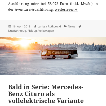
Ausführung oder bei 58.072 Euro (inkl. MwSt.) in
VW Amarok ab sofort mit 190 
der Aventura-Ausführung.
weiterlesen
Veröffentlicht
Autor
Kategorien
Schlagwörter
16. April 2018
Larissa Rutkowski
News
am
Nutzfahrzeug
,
Pick-up
,
Volkswagen
Bald in Serie: Mercedes-
Benz Citaro als
vollelektrische Variante