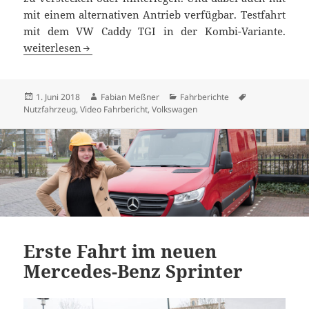
mit einem alternativen Antrieb verfügbar. Testfahrt
mit dem VW Caddy TGI in der Kombi-Variante.
Familien-Transporter mit Erdgas-Antrieb: VW Caddy TGI 
weiterlesen
Veröffentlicht
Autor
Kategorien
Schlagwörter
1. Juni 2018
Fabian Meßner
Fahrberichte
am
Nutzfahrzeug
,
Video Fahrbericht
,
Volkswagen
Erste Fahrt im neuen
Mercedes-Benz Sprinter