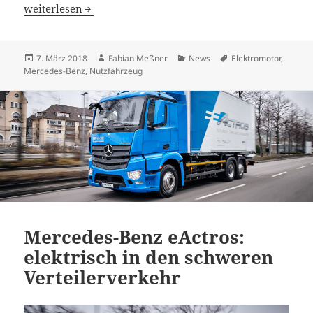
Bald in Serie: Mercedes-Benz Citaro als vollelektrische Va
weiterlesen
Veröffentlicht
Autor
Kategorien
Schlagwörter
7. März 2018
Fabian Meßner
News
Elektromotor
,
am
Mercedes-Benz
,
Nutzfahrzeug
Mercedes-Benz eActros:
elektrisch in den schweren
Verteilerverkehr