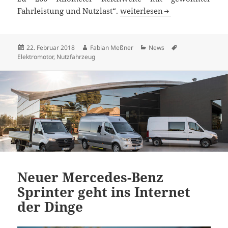
Mercedes-Benz eActros: elekt
Fahrleistung und Nutzlast“.
weiterlesen
Veröffentlicht
Autor
Kategorien
Schlagwörter
22. Februar 2018
Fabian Meßner
News
am
Elektromotor
,
Nutzfahrzeug
Neuer Mercedes-Benz
Sprinter geht ins Internet
der Dinge