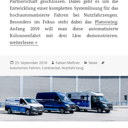
Partnerschaft geschlossen. Dabei geht es um die
Entwicklung einer kompletten Systemlösung für das
hochautomatisierte Fahren bei Nutzfahrzeugen.
Besonders im Fokus steht dabei das
Platooning
.
Anfang 2019 will man diese automatisierte
Kolonnenfahrt mit drei Lkw demonstrieren.
Partnerschaft zwischen Continental und Knorr-Bremse
weiterlesen
Veröffentlicht
Autor
Kategorien
Schlagwörter
25. September 2018
Fabian Meßner
News
am
Autonomes Fahren
,
Continental
,
Nutzfahrzeug