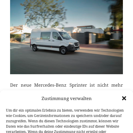
Der neue Mercedes-Benz Sprinter ist nicht mehr
einfach nur ein Nutzfahrzeug. Er kann optimiert
Zustimmung verwalten
werden und das wird besonders für Flotten
interessant, denn der Sprinter fügt sich in das
Um dir ein optimales Erlebnis zu bieten, verwenden wir Technologien
Internet der Dinge ein. Dienste innerhalb von
wie Cookies, um Geräteinformationen zu speichern und/oder darauf
Mercedes PRO connect machen die Kommunikation
zuzugreifen. Wenn du diesen Technologien zustimmst, können wir
Daten wie das Surfverhalten oder eindeutige IDs auf dieser Website
zwischen Flottenmanager und Fahrer so einfach wie
verarbeiten. Wenn du deine Zustimmung nicht erteilst oder