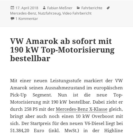
Veröffentlicht
Autor
Kategorien
Schlagwörte
17. April 2018
Fabian Meßner
Fahrberichte
am
Mercedes-Benz
,
Nutzfahrzeug
,
Video Fahrbericht
zu Erste Fahrt im neuen Mercedes-Benz Sprinter
1 Kommentar
VW Amarok ab sofort mit
190 kW Top-Motorisierung
bestellbar
Mit einer neuen Leistungsstufe markiert der VW
Amarok seinen Ausnahmezustand im europäischen
Pick-Up Segment. Nun ist die neue Top-
Motorisierung mit 190 kW bestellbar. Dabei zieht er
durch 258 PS mit der
Mercedes-Benz X-Klasse
gleich,
bringt aber auch noch einen 10 kW Overboost mit
sich. Der Startpreis für den neuen V6-Diesel liegt bei
51.384,20 Euro (inkl. MwSt.) in der Highline