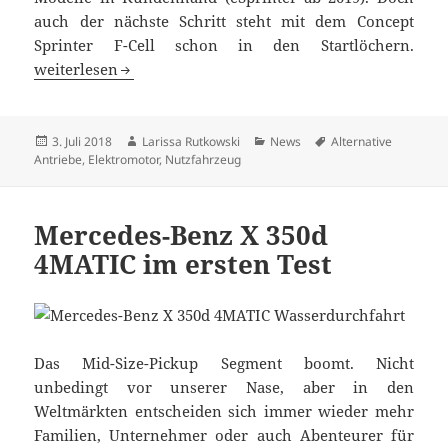
auch der nächste Schritt steht mit dem Concept
Sprinter F-Cell schon in den Startlöchern.
Electric Everything: Mercedes-Benz Nutzfahrzeug-Portfol
weiterlesen
Veröffentlicht
Autor
Kategorien
Schlagwörter
3. Juli 2018
Larissa Rutkowski
News
Alternative
am
Antriebe
,
Elektromotor
,
Nutzfahrzeug
Mercedes-Benz X 350d
4MATIC im ersten Test
Das Mid-Size-Pickup Segment boomt. Nicht
unbedingt vor unserer Nase, aber in den
Weltmärkten entscheiden sich immer wieder mehr
Familien, Unternehmer oder auch Abenteurer für