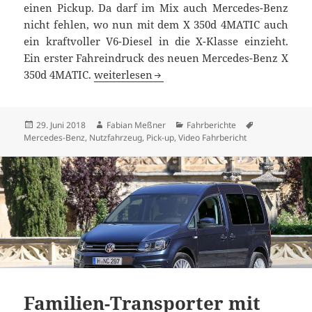
einen Pickup. Da darf im Mix auch Mercedes-Benz
nicht fehlen, wo nun mit dem X 350d 4MATIC auch
ein kraftvoller V6-Diesel in die X-Klasse einzieht.
Ein erster Fahreindruck des neuen Mercedes-Benz X
Mercedes-Benz X 350d 4MATIC im ersten Te
350d 4MATIC.
weiterlesen
Veröffentlicht
Autor
Kategorien
Schlagwörter
29. Juni 2018
Fabian Meßner
Fahrberichte
am
Mercedes-Benz
,
Nutzfahrzeug
,
Pick-up
,
Video Fahrbericht
Familien-Transporter mit