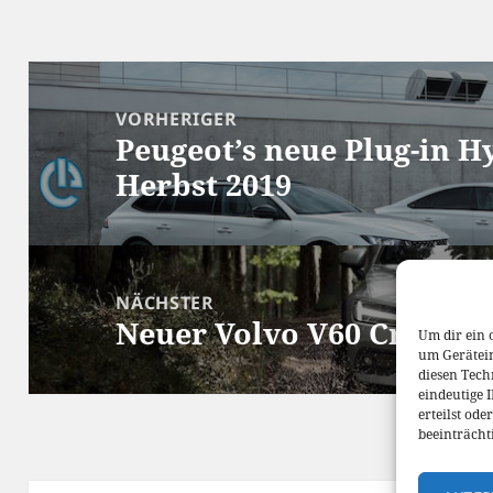
Beitragsnavigation
VORHERIGER
Peugeot’s neue Plug-in 
Vorheriger
Herbst 2019
Beitrag:
NÄCHSTER
Neuer Volvo V60 Cross C
Nächster
Um dir ein 
um Gerätei
Beitrag:
diesen Tech
eindeutige 
erteilst od
beeinträcht