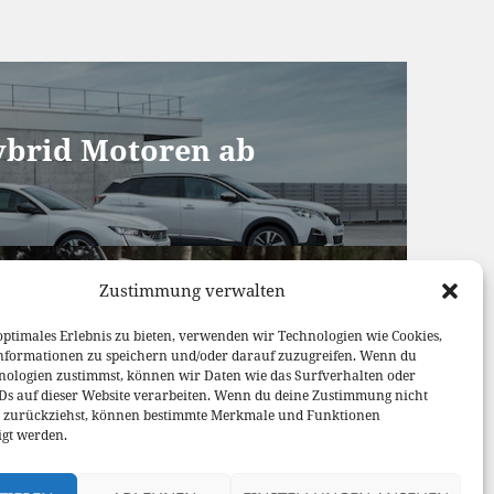
Hybrid Motoren ab
Zustimmung verwalten
ountry ab 52.350 Euro
optimales Erlebnis zu bieten, verwenden wir Technologien wie Cookies,
nformationen zu speichern und/oder darauf zuzugreifen. Wenn du
nologien zustimmst, können wir Daten wie das Surfverhalten oder
IDs auf dieser Website verarbeiten. Wenn du deine Zustimmung nicht
er zurückziehst, können bestimmte Merkmale und Funktionen
igt werden.