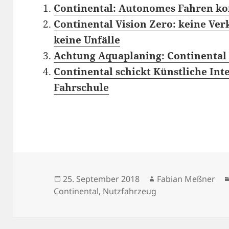
Continental: Autonomes Fahren ko
Continental Vision Zero: keine Ver
keine Unfälle
Achtung Aquaplaning: Continental
Continental schickt Künstliche Inte
Fahrschule
Veröffentlicht
Autor
25. September 2018
Fabian Meßner
am
Continental
,
Nutzfahrzeug