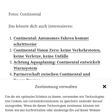
Fotos: Continental
Das könnte dich auch interessieren:
Continental: Autonomes Fahren kommt
schrittweise
Continental Vision Zero: keine Verkehrstoten,
keine Verletze, keine Unfälle
Achtung Aquaplaning: Continental entwickelt
Warnsystem
Partnerschaft zwischen Continental und
Knorr-Bremse
Zustimmung verwalten
Um dir ein optimales Erlebnis zu bieten, verwenden wir Technologien
wie Cookies, um Geräteinformationen zu speichern und/oder darauf
Veröffentlicht
Autor
Kategorien
Schlagwörter
18. Juni 2018
Larissa Rutkowski
News
Autonomes
zuzugreifen. Wenn du diesen Technologien zustimmst, können wir
am
Fahren
,
Continental
Daten wie das Surfverhalten oder eindeutige IDs auf dieser Website