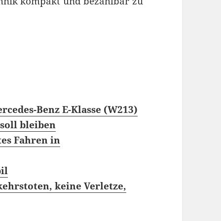
echnik kompakt und bezahlbar zu
rcedes-Benz E-Klasse (W213)
oll bleiben
es Fahren in
il
kehrstoten, keine Verletze,