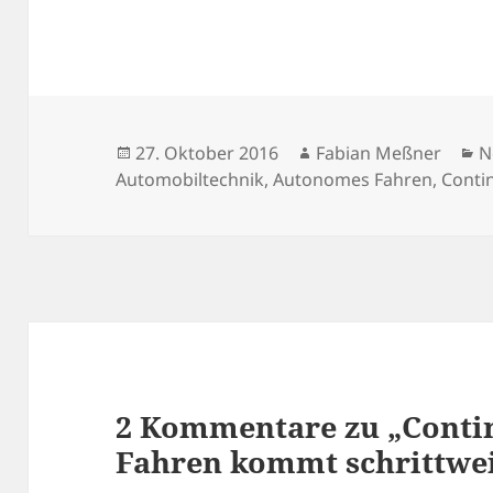
Veröffentlicht
Autor
K
27. Oktober 2016
Fabian Meßner
N
am
Automobiltechnik
,
Autonomes Fahren
,
Conti
2 Kommentare zu „Conti
Fahren kommt schrittwe