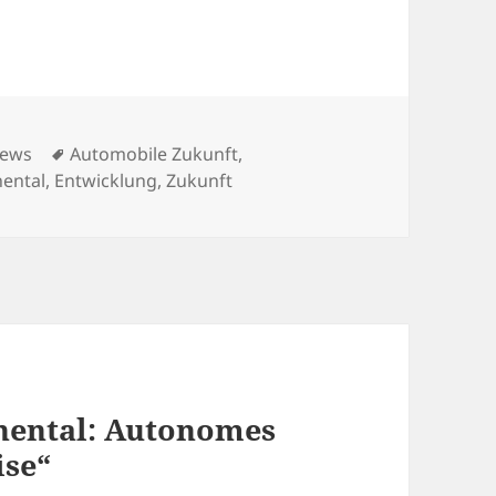
ategorien
Schlagwörter
ews
Automobile Zukunft
,
nental
,
Entwicklung
,
Zukunft
nental: Autonomes
ise“