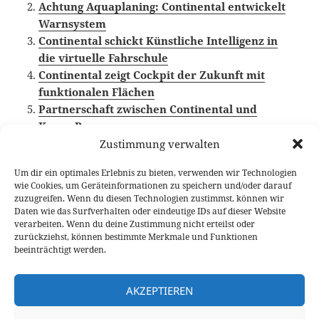
Achtung Aquaplaning: Continental entwickelt
Warnsystem
Continental schickt Künstliche Intelligenz in
die virtuelle Fahrschule
Continental zeigt Cockpit der Zukunft mit
funktionalen Flächen
Partnerschaft zwischen Continental und
Knorr-Bremse
Zustimmung verwalten
Um dir ein optimales Erlebnis zu bieten, verwenden wir Technologien
wie Cookies, um Geräteinformationen zu speichern und/oder darauf
Veröffentlicht
Autor
Kategorien
Schlagwörter
14. März 2018
Fabian Meßner
News
zuzugreifen. Wenn du diesen Technologien zustimmst, können wir
am
Automobiltechnik
,
Autonomes Fahren
,
Continental
Daten wie das Surfverhalten oder eindeutige IDs auf dieser Website
verarbeiten. Wenn du deine Zustimmung nicht erteilst oder
Beitragsnavigation
zurückziehst, können bestimmte Merkmale und Funktionen
VORHERIGER
beeinträchtigt werden.
4-Zylinder-Sportwagen: Jaguar F-Type
Vorheriger
P300 Test
Beitrag:
AKZEPTIEREN
NÄCHSTER