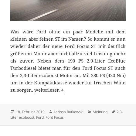
Was wäre Ford ohne ein paar Modelle mit dem
kleinen aber feinen ST im Namen? So kommt er nun
wieder daher der neue Ford Focus ST mit deutlich
größerem Motor aber nicht allzu viel Leistung mehr
als zuvor. Neben dem 190 PS 2,0-Liter EcoBlue
Turbodiesel bietet man für den Ford Focus ST auch
den 2,3-Liter ecoboost Motor an. Mit 280 PS (420 Nm)
um in der Kompaktklasse wieder für frischen Wind
Neuer Ford Focus ST: 2,3-Liter ecoboost bringt 
zu sorgen.
weiterlesen
Veröffentlicht
Autor
Kategorien
Schlagwört
18. Februar 2019
Larissa Rutkowski
Meinung
2.3-
am
Liter ecoboost
,
Ford
,
Ford Focus