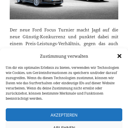
Der neue Ford Focus Turnier macht Jagd auf die
neue Günstig-Konkurrenz und punktet dabei mit
einem Preis-Leistungs-Verhältnis, gegen das auch
die
Asia-Konkurrenz
(noch) keine Antwort hat. Der
Zustimmung verwalten
im deutsch-französischen Saarlouis produzierte
Kombi punktet mit allem, was die deutschen
Um dir ein optimales Erlebnis zu bieten, verwenden wir Technologien
Fahrzeuge grundlegend bisher auszeichnete, hat
wie Cookies, um Geräteinformationen zu speichern und/oder darauf
dabei aber auch den Preis-Punkt nicht
zuzugreifen. Wenn du diesen Technologien zustimmst, können wir
Daten wie das Surfverhalten oder eindeutige IDs auf dieser Website
vernachlässigt. Ein erster Fahreindruck im neuen
verarbeiten. Wenn du deine Zustimmung nicht erteilst oder
Focus Turnier in der Vignale-Ausführung.
zurückziehst, können bestimmte Merkmale und Funktionen
Neuer Ford Focus Turnier im ersten Fahrbericht
weiterlesen
beeinträchtigt werden.
AKZEPTIEREN
Veröffentlicht
Autor
Kategorien
Schlagw
9. November 2018
Fabian Meßner
Fahrberichte
am
Ford
,
Ford Focus
,
Kompaktklasse
,
Video Fahrbericht
ABLEHNEN