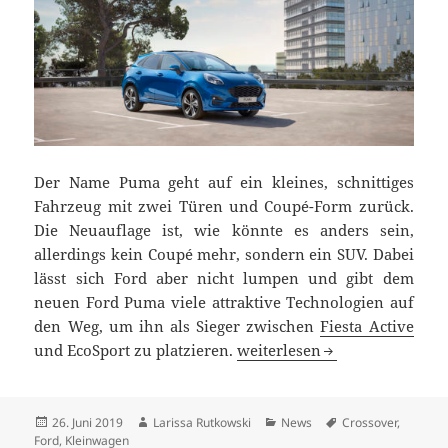
Der Name Puma geht auf ein kleines, schnittiges
Fahrzeug mit zwei Türen und Coupé-Form zurück.
Die Neuauflage ist, wie könnte es anders sein,
allerdings kein Coupé mehr, sondern ein SUV. Dabei
lässt sich Ford aber nicht lumpen und gibt dem
neuen Ford Puma viele attraktive Technologien auf
den Weg, um ihn als Sieger zwischen
Fiesta Active
Neuer Ford Puma: gewöhnung
und EcoSport zu platzieren.
weiterlesen
Veröffentlicht
Autor
Kategorien
Schlagwörter
26. Juni 2019
Larissa Rutkowski
News
Crossover
,
am
Ford
,
Kleinwagen