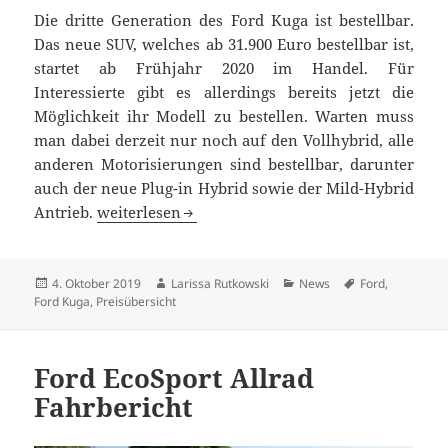
Die dritte Generation des Ford Kuga ist bestellbar.
Das neue SUV, welches ab 31.900 Euro bestellbar ist,
startet ab Frühjahr 2020 im Handel. Für
Interessierte gibt es allerdings bereits jetzt die
Möglichkeit ihr Modell zu bestellen. Warten muss
man dabei derzeit nur noch auf den Vollhybrid, alle
anderen Motorisierungen sind bestellbar, darunter
auch der neue Plug-in Hybrid sowie der Mild-Hybrid
Neuer Ford Kuga ab 31.900 Euro bestellbar
Antrieb.
weiterlesen
Veröffentlicht
Autor
Kategorien
Schlagwörter
4. Oktober 2019
Larissa Rutkowski
News
Ford
,
am
Ford Kuga
,
Preisübersicht
Ford EcoSport Allrad
Fahrbericht