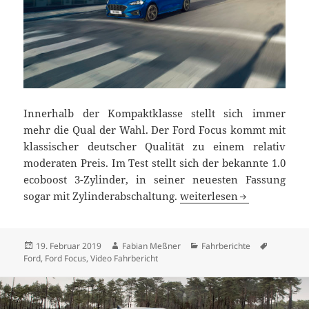
Innerhalb der Kompaktklasse stellt sich immer
mehr die Qual der Wahl. Der Ford Focus kommt mit
klassischer deutscher Qualität zu einem relativ
moderaten Preis. Im Test stellt sich der bekannte 1.0
ecoboost 3-Zylinder, in seiner neuesten Fassung
Ford Focus 1.0 EcoBoost i
sogar mit Zylinderabschaltung.
weiterlesen
Veröffentlicht
Autor
Kategorien
Schlagwör
19. Februar 2019
Fabian Meßner
Fahrberichte
am
Ford
,
Ford Focus
,
Video Fahrbericht