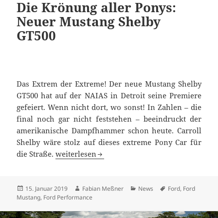
Die Krönung aller Ponys:
Neuer Mustang Shelby
GT500
Das Extrem der Extreme! Der neue Mustang Shelby
GT500 hat auf der NAIAS in Detroit seine Premiere
gefeiert. Wenn nicht dort, wo sonst! In Zahlen – die
final noch gar nicht feststehen – beeindruckt der
amerikanische Dampfhammer schon heute. Carroll
Shelby wäre stolz auf dieses extreme Pony Car für
Die Krönung aller Ponys: Neuer Mustang Shel
die Straße.
weiterlesen
Veröffentlicht
Autor
Kategorien
Schlagwörter
15. Januar 2019
Fabian Meßner
News
Ford
,
Ford
am
Mustang
,
Ford Performance