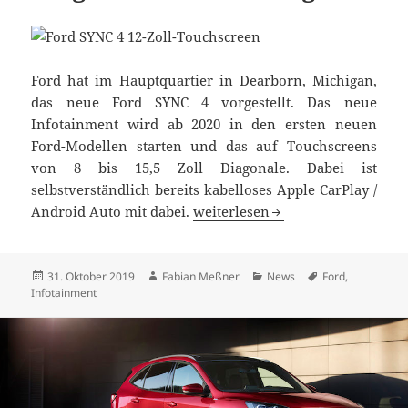
Ford hat im Hauptquartier in Dearborn, Michigan,
das neue Ford SYNC 4 vorgestellt. Das neue
Infotainment wird ab 2020 in den ersten neuen
Ford-Modellen starten und das auf Touchscreens
von 8 bis 15,5 Zoll Diagonale. Dabei ist
selbstverständlich bereits kabelloses Apple CarPlay /
Ford SYNC 4 startet 2020 in aus
Android Auto mit dabei.
weiterlesen
Veröffentlicht
Autor
Kategorien
Schlagwörter
31. Oktober 2019
Fabian Meßner
News
Ford
,
am
Infotainment