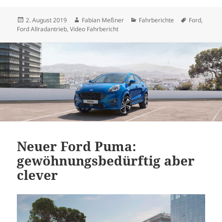
Veröffentlicht
Autor
Kategorien
Schlagwört
2. August 2019
Fabian Meßner
Fahrberichte
Ford
,
am
Ford Allradantrieb
,
Video Fahrbericht
Neuer Ford Puma:
gewöhnungsbedürftig aber
clever