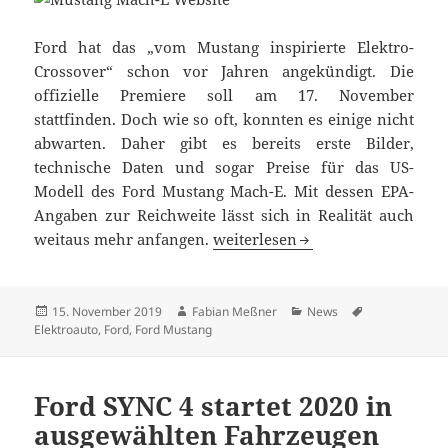
Ford hat das „vom Mustang inspirierte Elektro-
Crossover“ schon vor Jahren angekündigt. Die
offizielle Premiere soll am 17. November
stattfinden. Doch wie so oft, konnten es einige nicht
abwarten. Daher gibt es bereits erste Bilder,
technische Daten und sogar Preise für das US-
Modell des Ford Mustang Mach-E. Mit dessen EPA-
Angaben zur Reichweite lässt sich in Realität auch
Ford Mustang Mach-E: wenn aus
weitaus mehr anfangen.
weiterlesen
Veröffentlicht
Autor
Kategorien
Schlagwörter
15. November 2019
Fabian Meßner
News
am
Elektroauto
,
Ford
,
Ford Mustang
Ford SYNC 4 startet 2020 in
ausgewählten Fahrzeugen