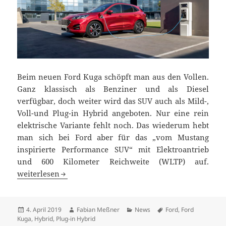
Beim neuen Ford Kuga schöpft man aus den Vollen.
Ganz klassisch als Benziner und als Diesel
verfügbar, doch weiter wird das SUV auch als Mild-,
Voll-und Plug-in Hybrid angeboten. Nur eine rein
elektrische Variante fehlt noch. Das wiederum hebt
man sich bei Ford aber für das „vom Mustang
inspirierte Performance SUV“ mit Elektroantrieb
und 600 Kilometer Reichweite (WLTP) auf.
Neuer Ford Kuga: mit allen Antriebsarten, außer rein elek
weiterlesen
Veröffentlicht
Autor
Kategorien
Schlagwörter
4. April 2019
Fabian Meßner
News
Ford
,
Ford
am
Kuga
,
Hybrid
,
Plug-in Hybrid