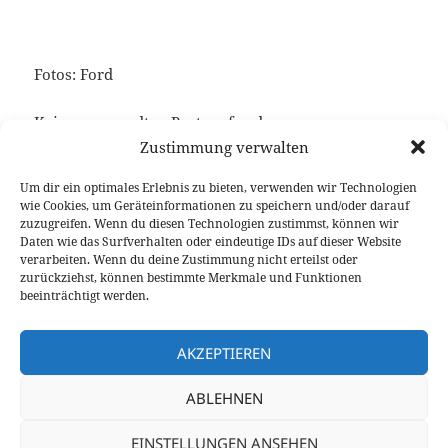
Fotos: Ford
Keine verwandten Posts gefunden.
Zustimmung verwalten
Um dir ein optimales Erlebnis zu bieten, verwenden wir Technologien
wie Cookies, um Geräteinformationen zu speichern und/oder darauf
Veröffentlicht
Autor
Kategorien
Schlagwörter
31. Oktober 2019
Fabian Meßner
News
Ford
,
zuzugreifen. Wenn du diesen Technologien zustimmst, können wir
am
Infotainment
Daten wie das Surfverhalten oder eindeutige IDs auf dieser Website
verarbeiten. Wenn du deine Zustimmung nicht erteilst oder
Beitragsnavigation
zurückziehst, können bestimmte Merkmale und Funktionen
VORHERIGER
beeinträchtigt werden.
Porsche 992 jetzt mit Schaltgetriebe in
Vorheriger
den USA – Europa folgt 2020
Beitrag:
AKZEPTIEREN
NÄCHSTER
ABLEHNEN
Panamera Turbo S E-Hybrid Executive
Nächster
Test: Chauffeur-Träumchen
Beitrag:
EINSTELLUNGEN ANSEHEN