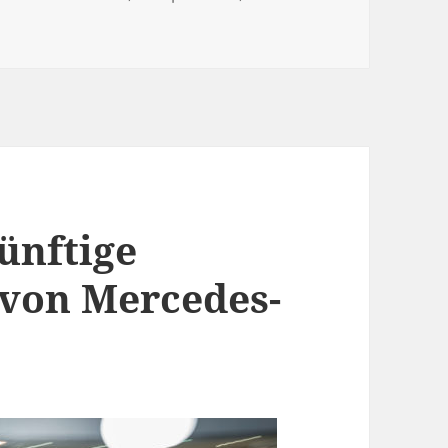
u Toyota C-HR: die Neuerfindung des Crossover?
ünftige
 von Mercedes-