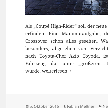
Als „Coupé High-Rider“ soll der neu
erfinden. Eine Mammutaufgabe, d
Crossover schon alles gesehen. W
besonders, abgesehen vom Verzicht
nach Toyota-Chef Akio Toyoda, i
Fahrzeug, das unter „größeren stil
Toyota C-HR: die Neuerfindun
wurde.
weiterlesen
Veröffentlicht
Autor
Ka
5. Oktober 2016
Fabian Meßner
Ne