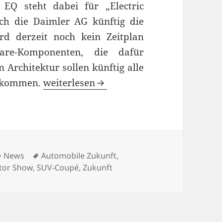
EQ steht dabei für „Electric
sich die Daimler AG künftig die
ird derzeit noch kein Zeitplan
re-Komponenten, die dafür
 Architektur sollen künftig alle
Generation EQ: Künftige Elektromobili
bekommen.
weiterlesen
Kategorien
Schlagwörter
News
Automobile Zukunft
,
tor Show
,
SUV-Coupé
,
Zukunft