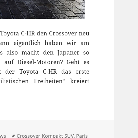
e Toyota C-HR den Crossover neu
enn eigentlich haben wir am
as also macht den Japaner so
 auf Diesel-Motoren? Geht es
st der Toyota C-HR das erste
istischen Freiheiten“ kreiert
g des Crossover?
tegorien
Schlagwörter
ws
Crossover
,
Kompakt SUV
,
Paris