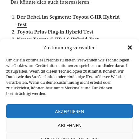
Das könnte dich auch interessieren:
Der Rebel im Segment: Toyota C-HR Hybrid
Test
Toyota Prius Plug-in Hybrid Test
Neuer Toyota C-HR 1.8 Hybrid Test
Zustimmung verwalten
Um dir ein optimales Erlebnis zu bieten, verwenden wir Technologien
wie Cookies, um Geräteinformationen zu speichern und/oder darauf
Veröffentlicht
Autor
Kategorien
Schlagwörte
9. Mai 2024
Larissa Rutkowski
Fahrberichte
zuzugreifen. Wenn du diesen Technologien zustimmst, können wir
am
Toyota
,
Video Fahrbericht
Daten wie das Surfverhalten oder eindeutige IDs auf dieser Website
verarbeiten. Wenn du deine Zustimmung nicht erteilst oder
Beitragsnavigation
zurückziehst, können bestimmte Merkmale und Funktionen
VORHERIGER
beeinträchtigt werden.
Cupra Formentor 2025 mit Optik und
Vorheriger
Technik-Upgrade
Beitrag:
AKZEPTIEREN
NÄCHSTER
ABLEHNEN
BMW CE 02 (11 kW) Test: kleiner
Nächster
Stadtkönig mit dezentem Problem
Beitrag: