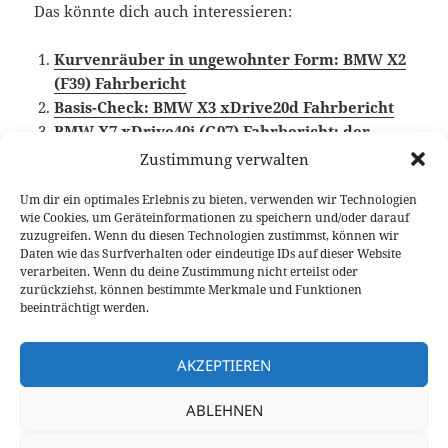
Das könnte dich auch interessieren:
Kurvenräuber in ungewohnter Form: BMW X2
(F39) Fahrbericht
Basis-Check: BMW X3 xDrive20d Fahrbericht
BMW X7 xDrive40i (G07) Fahrbericht: der
Traum jeder Soccer Mom?
Zustimmung verwalten
Um dir ein optimales Erlebnis zu bieten, verwenden wir Technologien
wie Cookies, um Geräteinformationen zu speichern und/oder darauf
zuzugreifen. Wenn du diesen Technologien zustimmst, können wir
Veröffentlicht
Autor
Kategorien
Schlagwörter
14. Mai 2024
Fabian Meßner
Fahrberichte
BMW
,
Daten wie das Surfverhalten oder eindeutige IDs auf dieser Website
am
Video Fahrbericht
,
Zweirad Test
verarbeiten. Wenn du deine Zustimmung nicht erteilst oder
zurückziehst, können bestimmte Merkmale und Funktionen
Beitragsnavigation
beeinträchtigt werden.
VORHERIGER
Toyota C-HR 2.0 Hybrid GR Sport Test
Vorheriger
AKZEPTIEREN
Beitrag:
NÄCHSTER
ABLEHNEN
Cupra Leon und Cupra Leon
Nächster
Sportstourer 2025 vorgestellt
Beitrag: