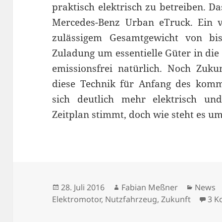
praktisch elektrisch zu betreiben. D
Mercedes-Benz Urban eTruck. Ein v
zulässigem Gesamtgewicht von bi
Zuladung um essentielle Güter in die
emissionsfrei natürlich. Noch Zukun
diese Technik für Anfang des kom
sich deutlich mehr elektrisch u
Zeitplan stimmt, doch wie steht es u
Veröffentlicht
Autor
Katego
28. Juli 2016
Fabian Meßner
News
am
Elektromotor
,
Nutzfahrzeug
,
Zukunft
3 K