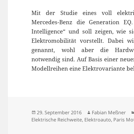
Mit der Studie eines voll elektr
Mercedes-Benz die Generation EQ. 
Intelligence“ und soll zeigen, wie 
Elektromobilität vorstellt. Dabei w
genannt, wohl aber die Hardwa
notwendig sind. Auf Basis einer neuen
Modellreihen eine Elektrovariante 
Veröffentlicht
Autor
29. September 2016
Fabian Meßner
am
Elektrische Reichweite
,
Elektroauto
,
Paris Mo