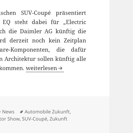
ischen SUV-Coupé präsentiert
EQ steht dabei für „Electric
sich die Daimler AG künftig die
ird derzeit noch kein Zeitplan
re-Komponenten, die dafür
 Architektur sollen künftig alle
Generation EQ: Künftige Elektromobili
bekommen.
weiterlesen
Kategorien
Schlagwörter
News
Automobile Zukunft
,
tor Show
,
SUV-Coupé
,
Zukunft