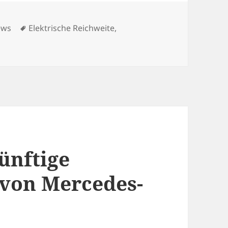
tegorien
Schlagwörter
ews
Elektrische Reichweite
,
ünftige
 von Mercedes-