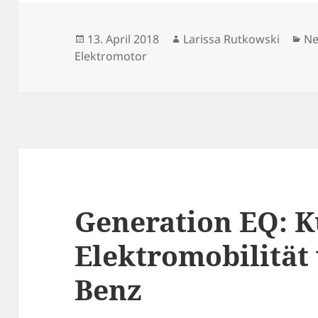
Veröffentlicht
Autor
Ka
13. April 2018
Larissa Rutkowski
N
am
Elektromotor
Generation EQ: K
Elektromobilität
Benz