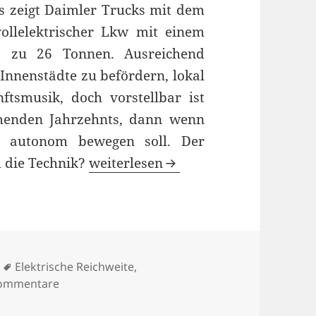
as zeigt Daimler Trucks mit dem
ollelektrischer Lkw mit einem
s zu 26 Tonnen. Ausreichend
 Innenstädte zu befördern, lokal
ftsmusik, doch vorstellbar ist
menden Jahrzehnts, dann wenn
nd autonom bewegen soll. Der
Mercedes-Benz Urban eTruck: Bis z
m die Technik?
weiterlesen
rien
Schlagwörter
Elektrische Reichweite
,
zu Mercedes-Benz Urban eTruck: Bis zu 26 Tonn
ommentare