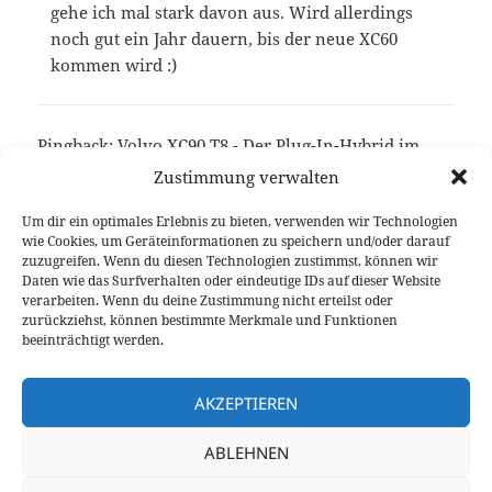
gehe ich mal stark davon aus. Wird allerdings
noch gut ein Jahr dauern, bis der neue XC60
kommen wird :)
Pingback:
Volvo XC90 T8 - Der Plug-In-Hybrid im
Fahrbericht
Zustimmung verwalten
Um dir ein optimales Erlebnis zu bieten, verwenden wir Technologien
wie Cookies, um Geräteinformationen zu speichern und/oder darauf
Die Kommentare sind geschlossen.
zuzugreifen. Wenn du diesen Technologien zustimmst, können wir
Daten wie das Surfverhalten oder eindeutige IDs auf dieser Website
verarbeiten. Wenn du deine Zustimmung nicht erteilst oder
Beitragsnavigation
zurückziehst, können bestimmte Merkmale und Funktionen
VORHERIGER
beeinträchtigt werden.
Seat-Werk Martorell baut Audi A1 ab
Vorheriger
2018
Beitrag:
AKZEPTIEREN
NÄCHSTER
ABLEHNEN
Opel Mokka X: Der Bestseller mit neuem
Nächster
Look
Beitrag: