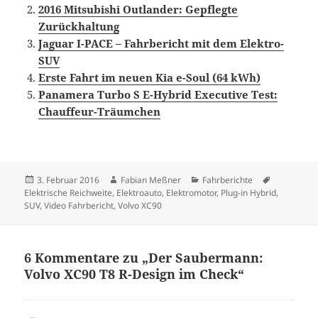
2016 Mitsubishi Outlander: Gepflegte
Zurückhaltung
Jaguar I-PACE – Fahrbericht mit dem Elektro-
SUV
Erste Fahrt im neuen Kia e-Soul (64 kWh)
Panamera Turbo S E-Hybrid Executive Test:
Chauffeur-Träumchen
Veröffentlicht
Autor
Kategorien
Schlagwört
3. Februar 2016
Fabian Meßner
Fahrberichte
am
Elektrische Reichweite
,
Elektroauto
,
Elektromotor
,
Plug-in Hybrid
,
SUV
,
Video Fahrbericht
,
Volvo XC90
6 Kommentare zu „Der Saubermann:
Volvo XC90 T8 R-Design im Check“