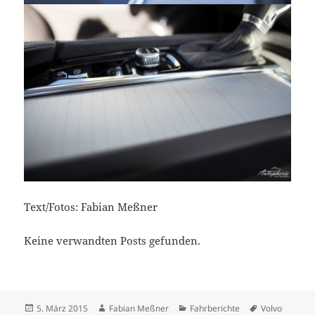
Text/Fotos: Fabian Meßner
Keine verwandten Posts gefunden.
Veröffentlicht
Autor
Kategorien
Schlagwörter
5. März 2015
Fabian Meßner
Fahrberichte
Volvo