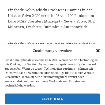
Pingback: Volvo schickt Crashtest-Dummies in den
Urlaub: Volvo XC90 erreicht 98 von 100 Punkten im
Euro NCAP Crashtest (Anzeige) > News > Volvo, SUV,
München, Crashtest, Dummies > Autophorie.de
Pingback:
Volvo XC90 T8 R-Design Plug-in Hybrid im
FahrberichtAutophorie.de
Zustimmung verwalten
Um dir ein optimales Erlebnis zu bieten, verwenden wir Technologien
wie Cookies, um Geräteinformationen zu speichern und/oder darauf
Die Kommentare sind geschlossen.
zuzugreifen. Wenn du diesen Technologien zustimmst, können wir
Daten wie das Surfverhalten oder eindeutige IDs auf dieser Website
verarbeiten. Wenn du deine Zustimmung nicht erteilst oder
Beitragsnavigation
zurückziehst, können bestimmte Merkmale und Funktionen
VORHERIGER
beeinträchtigt werden.
Basis getestet: 2015 Mazda6 Kombi
Vorheriger
Skyactiv-G 145
Beitrag:
AKZEPTIEREN