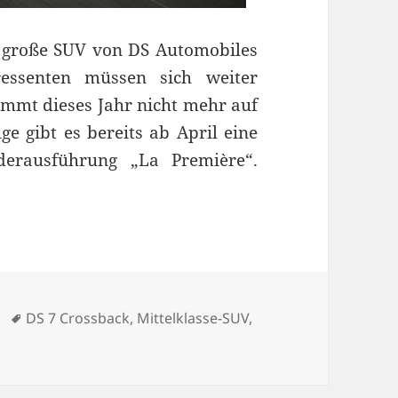
, große SUV von DS Automobiles
essenten müssen sich weiter
mmt dieses Jahr nicht mehr auf
ge gibt es bereits ab April eine
derausführung „La Première“.
zprobe
orien
Schlagwörter
DS 7 Crossback
,
Mittelklasse-SUV
,