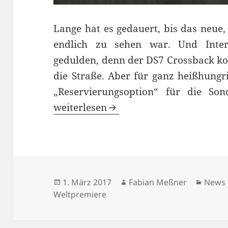
Lange hat es gedauert, bis das neue
endlich zu sehen war. Und Inter
gedulden, denn der DS7 Crossback ko
die Straße. Aber für ganz heißhungri
„Reservierungsoption“ für die Son
DS7 Crossback Weltpremiere und Sit
weiterlesen
Veröffentlicht
Autor
Kateg
1. März 2017
Fabian Meßner
News
am
Weltpremiere