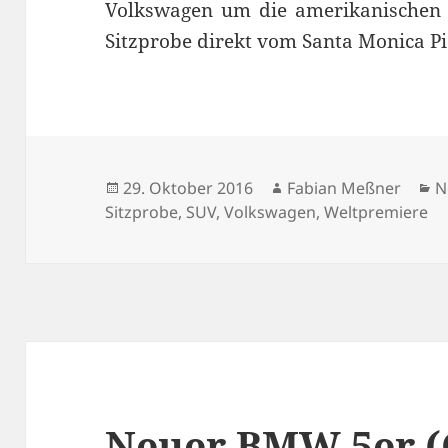
Volkswagen um die amerikanischen 
Sitzprobe direkt vom Santa Monica Pi
Veröffentlicht
Autor
K
29. Oktober 2016
Fabian Meßner
N
am
Sitzprobe
,
SUV
,
Volkswagen
,
Weltpremiere
Neuer BMW 5er (G