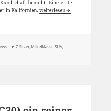
Kundschaft bemüht. Eine erste
Weltpremiere und Sitzprobe im
er in Kalifornien.
weiterlesen
ategorien
Schlagwörter
ews
7-Sitzer
,
Mittelklasse-SUV
,
30) ein reiner