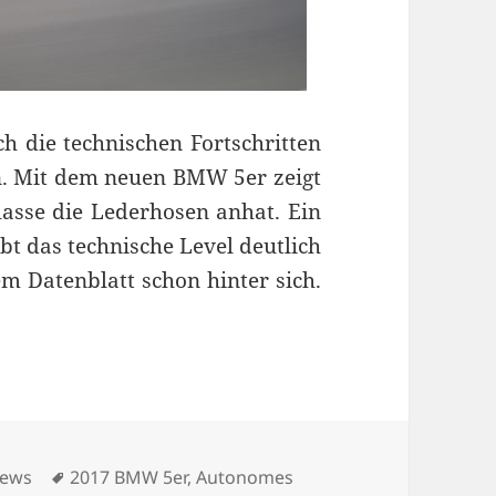
h die technischen Fortschritten
n. Mit dem neuen BMW 5er zeigt
asse die Lederhosen anhat. Ein
t das technische Level deutlich
em Datenblatt schon hinter sich.
hnik-Benchmark
ategorien
Schlagwörter
ews
2017 BMW 5er
,
Autonomes