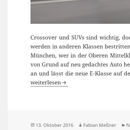
Crossover und SUVs sind wichtig, doc
werden in anderen Klassen bestritte
München, wer in der Oberen Mittelkl
von Grund auf neu gedachtes Auto heb
an und lässt die neue E-Klasse auf d
Neuer BMW 5er (G30) ein reiner Tec
weiterlesen
Veröffentlicht
Autor
K
13. Oktober 2016
Fabian Meßner
N