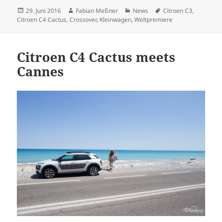
Veröffentlicht
Autor
Kategorien
Schlagwörter
29. Juni 2016
Fabian Meßner
News
Citroen C3
,
am
Citroen C4 Cactus
,
Crossover
,
Kleinwagen
,
Weltpremiere
Citroen C4 Cactus meets
Cannes