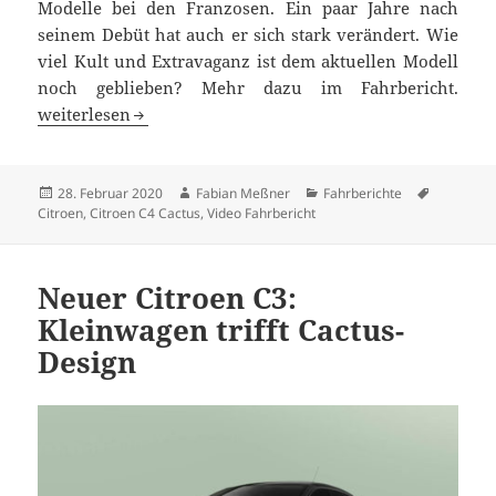
Modelle bei den Franzosen. Ein paar Jahre nach
seinem Debüt hat auch er sich stark verändert. Wie
viel Kult und Extravaganz ist dem aktuellen Modell
noch geblieben? Mehr dazu im Fahrbericht.
Citroen C4 Cactus PureTech 110 Test
weiterlesen
Veröffentlicht
Autor
Kategorien
Schlagwör
28. Februar 2020
Fabian Meßner
Fahrberichte
am
Citroen
,
Citroen C4 Cactus
,
Video Fahrbericht
Neuer Citroen C3:
Kleinwagen trifft Cactus-
Design