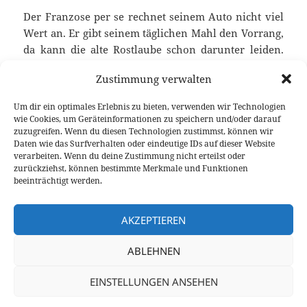
Der Franzose per se rechnet seinem Auto nicht viel
Wert an. Er gibt seinem täglichen Mahl den Vorrang,
da kann die alte Rostlaube schon darunter leiden.
Und doch finden sich an der Côtè d’Azur Ferraris,
Zustimmung verwalten
Lamborghinis, Bentleys, weitere Italiener und auch
ein paar Zuffenhausener. Um hier noch einen
Um dir ein optimales Erlebnis zu bieten, verwenden wir Technologien
taktvollen, aber eindrucksvollen Auftritt hinzulegen
wie Cookies, um Geräteinformationen zu speichern und/oder darauf
braucht es schon etwas, das völlig aus der Reihe
zuzugreifen. Wenn du diesen Technologien zustimmst, können wir
Daten wie das Surfverhalten oder eindeutige IDs auf dieser Website
tanzt. Er singt zwar nicht sein Lied „mein kleiner
verarbeiten. Wenn du deine Zustimmung nicht erteilst oder
grüner Kaktus“, doch er piekst die feine
zurückziehst, können bestimmte Merkmale und Funktionen
französische Küstenregion mit seinem eher
beeinträchtigt werden.
unkonventionellen Auftritt: der Citroen C4 Cactus.
Citroen C4 Cactus meets Cannes
weiterlesen
AKZEPTIEREN
ABLEHNEN
Veröffentlicht
Autor
Kategorien
Schlagwörter
31. August 2015
Fabian Meßner
Feature
Citroen
am
zu Citroen C4 Cactus meets Cannes
C4 Cactus
1 Kommentar
EINSTELLUNGEN ANSEHEN