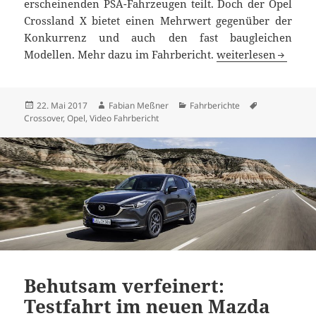
erscheinenden PSA-Fahrzeugen teilt. Doch der Opel
Crossland X bietet einen Mehrwert gegenüber der
Konkurrenz und auch den fast baugleichen
Opel Crossland X Fa
Modellen. Mehr dazu im Fahrbericht.
weiterlesen
Veröffentlicht
Autor
Kategorien
Schlagwörter
22. Mai 2017
Fabian Meßner
Fahrberichte
am
Crossover
,
Opel
,
Video Fahrbericht
Behutsam verfeinert:
Testfahrt im neuen Mazda