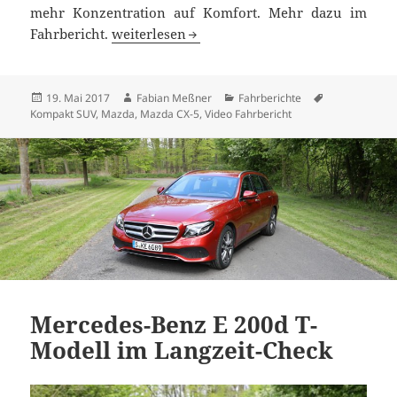
mehr Konzentration auf Komfort. Mehr dazu im
Behutsam verfeinert: Testfahrt im neuen Ma
Fahrbericht.
weiterlesen
Veröffentlicht
Autor
Kategorien
Schlagwörter
19. Mai 2017
Fabian Meßner
Fahrberichte
am
Kompakt SUV
,
Mazda
,
Mazda CX-5
,
Video Fahrbericht
Mercedes-Benz E 200d T-
Modell im Langzeit-Check