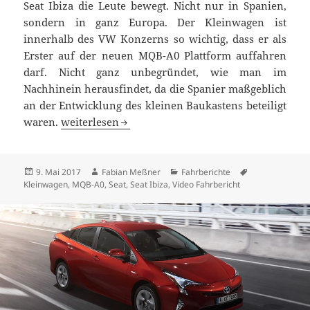
Seat Ibiza die Leute bewegt. Nicht nur in Spanien,
sondern in ganz Europa. Der Kleinwagen ist
innerhalb des VW Konzerns so wichtig, dass er als
Erster auf der neuen MQB-A0 Plattform auffahren
darf. Nicht ganz unbegründet, wie man im
Nachhinein herausfindet, da die Spanier maßgeblich
an der Entwicklung des kleinen Baukastens beteiligt
Testfahrt im neuen Seat Ibiza – Vorreiter des MQ
waren.
weiterlesen
Veröffentlicht
Autor
Kategorien
Schlagwörter
9. Mai 2017
Fabian Meßner
Fahrberichte
am
Kleinwagen
,
MQB-A0
,
Seat
,
Seat Ibiza
,
Video Fahrbericht