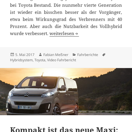
bei Toyota Bestand. Die nunmehr vierte Generation
ist wieder ein bisschen besser als der Vorgänger,
etwa beim Wirkungsgrad des Verbrenners mit 40
Prozent. Aber auch die Nutzbarkeit des Vollhybrid
Der Vollhybrid-Klassiker: Toyota Prius 
wurde verbessert.
weiterlesen
Veröffentlicht
Autor
Kategorien
Schlagwörter
5. Mai 2017
Fabian Meßner
Fahrberichte
am
Hybridsystem
,
Toyota
,
Video Fahrbericht
Kompakt ist das neue Maxi: