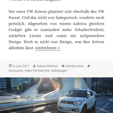
Der neue VW Arteon platziert sich oberhalb des VW
Passat. Und das nicht nur kategorisch, sondern auch
preislich. Abgesehen von einem nahezu gleichen
Cockpit gibt es zumindest mehr Schulterfreiheit,
schärfere Linien und somit ein aufgewecktes
Design. Doch es nicht nur Design, was den Arteon
VW Arteon Fahrbericht: Mehr als nur ein t
abheben lässt.
weiterlesen
Veröffentlicht
Autor
Kategorien
Schlagwörter
4. Juni 2017
Fabian Meßner
Fahrberichte
am
Limousine
,
Video Fahrbericht
,
Volkswagen