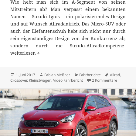
Wie hebt man sich im A-Segment von seinen
Mitstreitern ab? Man verpasst einem bekannten
Namen – Suzuki Ignis – ein polarisierendes Design
und auf Wunsch Allradantrieb. Das Micro-SUV oder
auch der Elefantenschuh hebt sich nicht nur durch
sein eigenständiges Design von der Konkurrenz ab,
sondern durch die Suzuki-Allradkompetenz.
Fahrbericht Suzuki Ignis 1.2 AllGrip – der Elefantenschu
weiterlesen
Veröffentlicht
Autor
Kategorien
Schlagwörter
1. Juni 2017
Fabian Meßner
Fahrberichte
Allrad
,
am
zu Fahrberi
Crossover
,
Kleinstwagen
,
Video Fahrbericht
2 Kommentare