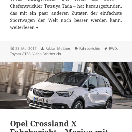
Chefentwickler Tetsuya Tada – hat herausgefunden,
das mit ein paar anderen Zutaten der einfachste
Sportwagen der Welt noch besser werden kann.
Fahrbericht Toyota GT86: Einfaches Rezept nachgewürzt
weiterlesen
Veröffentlicht
Autor
Kategorien
Schlagwörter
25. Mai 2017
Fabian Meßner
Fahrberichte
RWD
,
am
Toyota GT86
,
Video Fahrbericht
Opel Crossland X