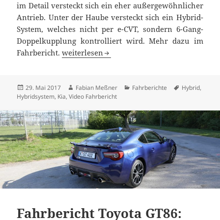
im Detail versteckt sich ein eher außergewöhnlicher
Antrieb. Unter der Haube versteckt sich ein Hybrid-
System, welches nicht per e-CVT, sondern 6-Gang-
Doppelkupplung kontrolliert wird. Mehr dazu im
Fahrbericht Kia Niro: der etwas andere Hybr
Fahrbericht.
weiterlesen
Veröffentlicht
Autor
Kategorien
Schlagwörter
29. Mai 2017
Fabian Meßner
Fahrberichte
Hybrid
,
am
Hybridsystem
,
Kia
,
Video Fahrbericht
Fahrbericht Toyota GT86: