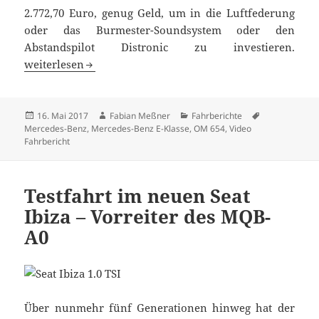
2.772,70 Euro, genug Geld, um in die Luftfederung
oder das Burmester-Soundsystem oder den
Abstandspilot Distronic zu investieren.
Mercedes-Benz E 200d T-Modell im Langzeit-Check
weiterlesen
Veröffentlicht
Autor
Kategorien
Schlagwörter
16. Mai 2017
Fabian Meßner
Fahrberichte
am
Mercedes-Benz
,
Mercedes-Benz E-Klasse
,
OM 654
,
Video
Fahrbericht
Testfahrt im neuen Seat
Ibiza – Vorreiter des MQB-
A0
Über nunmehr fünf Generationen hinweg hat der